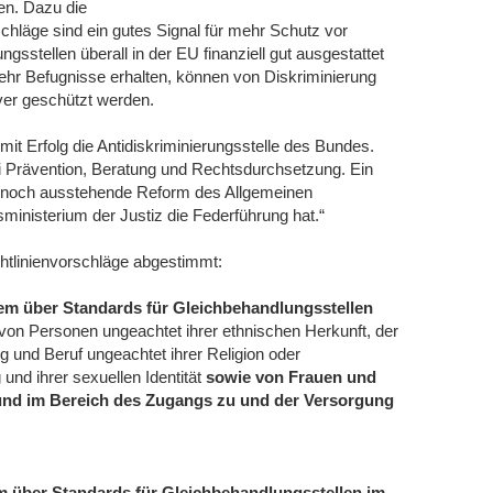
en. Dazu die
chläge sind ein gutes Signal für mehr Schutz vor
sstellen überall in der EU finanziell gut ausgestattet
mehr Befugnisse erhalten, können von Diskriminierung
ver geschützt werden.
it Erfolg die Antidiskriminierungsstelle des Bundes.
 Prävention, Beratung und Rechtsdurchsetzung. Ein
die noch ausstehende Reform des Allgemeinen
inisterium der Justiz die Federführung hat.“
chtlinienvorschläge abgestimmt:
rem über Standards für Gleichbehandlungsstellen
 von Personen ungeachtet ihrer ethnischen Herkunft, der
 und Beruf ungeachtet ihrer Religion oder
und ihrer sexuellen Identität
sowie von Frauen und
 und im Bereich des Zugangs zu und der Versorgung
m über Standards für Gleichbehandlungsstellen im