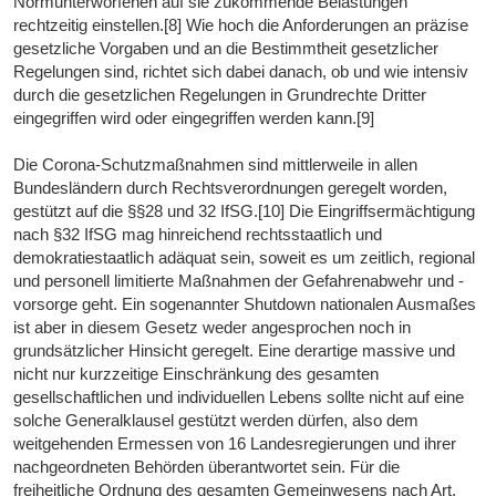
Normunterworfenen auf sie zukommende Belastungen
rechtzeitig einstellen.[8] Wie hoch die Anforderungen an präzise
gesetzliche Vorgaben und an die Bestimmtheit gesetzlicher
Regelungen sind, richtet sich dabei danach, ob und wie intensiv
durch die gesetzlichen Regelungen in Grundrechte Dritter
eingegriffen wird oder eingegriffen werden kann.[9]
Die Corona-Schutzmaßnahmen sind mittlerweile in allen
Bundesländern durch Rechtsverordnungen geregelt worden,
gestützt auf die §§28 und 32 IfSG.[10] Die Eingriffsermächtigung
nach §32 IfSG mag hinreichend rechtsstaatlich und
demokratiestaatlich adäquat sein, soweit es um zeitlich, regional
und personell limitierte Maßnahmen der Gefahrenabwehr und -
vorsorge geht. Ein sogenannter Shutdown nationalen Ausmaßes
ist aber in diesem Gesetz weder angesprochen noch in
grundsätzlicher Hinsicht geregelt. Eine derartige massive und
nicht nur kurzzeitige Einschränkung des gesamten
gesellschaftlichen und individuellen Lebens sollte nicht auf eine
solche Generalklausel gestützt werden dürfen, also dem
weitgehenden Ermessen von 16 Landesregierungen und ihrer
nachgeordneten Behörden überantwortet sein. Für die
freiheitliche Ordnung des gesamten Gemeinwesens nach Art,