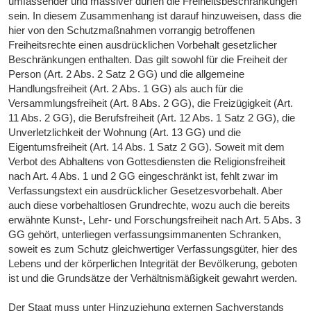
umfassender und massiver dürfen die Freiheitsbeschränkungen
sein. In diesem Zusammenhang ist darauf hinzuweisen, dass die
hier von den Schutzmaßnahmen vorrangig betroffenen
Freiheitsrechte einen ausdrücklichen Vorbehalt gesetzlicher
Beschränkungen enthalten. Das gilt sowohl für die Freiheit der
Person (Art. 2 Abs. 2 Satz 2 GG) und die allgemeine
Handlungsfreiheit (Art. 2 Abs. 1 GG) als auch für die
Versammlungsfreiheit (Art. 8 Abs. 2 GG), die Freizügigkeit (Art.
11 Abs. 2 GG), die Berufsfreiheit (Art. 12 Abs. 1 Satz 2 GG), die
Unverletzlichkeit der Wohnung (Art. 13 GG) und die
Eigentumsfreiheit (Art. 14 Abs. 1 Satz 2 GG). Soweit mit dem
Verbot des Abhaltens von Gottesdiensten die Religionsfreiheit
nach Art. 4 Abs. 1 und 2 GG eingeschränkt ist, fehlt zwar im
Verfassungstext ein ausdrücklicher Gesetzesvorbehalt. Aber
auch diese vorbehaltlosen Grundrechte, wozu auch die bereits
erwähnte Kunst-, Lehr- und Forschungsfreiheit nach Art. 5 Abs. 3
GG gehört, unterliegen verfassungsimmanenten Schranken,
soweit es zum Schutz gleichwertiger Verfassungsgüter, hier des
Lebens und der körperlichen Integrität der Bevölkerung, geboten
ist und die Grundsätze der Verhältnismäßigkeit gewahrt werden.
Der Staat muss unter Hinzuziehung externen Sachverstands