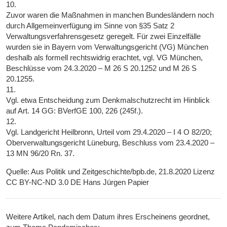
10.
Zuvor waren die Maßnahmen in manchen Bundesländern noch
durch Allgemeinverfügung im Sinne von §35 Satz 2
Verwaltungsverfahrensgesetz geregelt. Für zwei Einzelfälle
wurden sie in Bayern vom Verwaltungsgericht (VG) München
deshalb als formell rechtswidrig erachtet, vgl. VG München,
Beschlüsse vom 24.3.2020 – M 26 S 20.1252 und M 26 S
20.1255.
11.
Vgl. etwa Entscheidung zum Denkmalschutzrecht im Hinblick
auf Art. 14 GG: BVerfGE 100, 226 (245f.).
12.
Vgl. Landgericht Heilbronn, Urteil vom 29.4.2020 – I 4 O 82/20;
Oberverwaltungsgericht Lüneburg, Beschluss vom 23.4.2020 –
13 MN 96/20 Rn. 37.
Quelle: Aus Politik und Zeitgeschichte/bpb.de, 21.8.2020 Lizenz
CC BY-NC-ND 3.0 DE Hans Jürgen Papier
Weitere Artikel, nach dem Datum ihres Erscheinens geordnet,