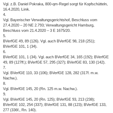
Vgl. z.B. Daniel Pokraka, 800-qm-Regel sorgt für Kopfschütteln,
16.4.2020,
Link
.
4.
Vgl. Bayerischer Verwaltungsgerichtshof, Beschluss vom
27.4.2020 – 20 NE 2.793; Verwaltungsgericht Hamburg,
Beschluss vom 21.4.2020 – 3 E 1675/20.
5.
BVerfGE 49, 89 (126). Vgl. auch BVerfGE 98, 218 (251);
BVerfGE 101, 1 (34).
6.
BVerfGE 101, 1 (34). Vgl. auch BVerfGE 34, 165 (192); BVerfGE
49, 89 (127ff.); BVerfGE 57, 295 (327); BVerfGE 83, 130 (142).
7.
Vgl. BVerfGE 110, 33 (106); BVerfGE 128, 282 (317f. m.w.
Nachw.).
8.
Vgl. BVerfGE 145, 20 (Rn. 125 m.w. Nachw.).
9.
Vgl. BVerfGE 145, 20 (Rn. 125); BVerfGE 93, 213 (238);
BVerfGE 102, 254 (337); BVerfGE 131, 88 (123); BVerfGE 133,
277 (336f., Rn. 140).