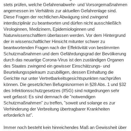
stets prüfen, welche Gefahrenabwehr- und Vorsorgemaßnahmen
angemessen im Verhältnis zur aktuellen Gefahrenlage sind.
Diese Fragen der rechtlichen Abwägung sind zwingend
interdisziplinär zu beantworten und dürfen nicht ausschließlich
Virologinnen, Medizinern, Epidemiologinnen und
Naturwissenschaftlern überlassen werden. Vor dem Hintergrund
der in wissenschaftlicher Hinsicht mitunter schwer zu
beantwortenden Fragen nach der Effektivität von bestimmten
Schutzmaßnahmen und dem Gefährdungsgrad der Bevölkerung
durch das neuartige Corona-Virus ist den zuständigen Organen
des Staates zwingend ein gewisser Einschätzungs- und
Beurteilungsspielraum zuzubilligen, dessen Einhaltung die
Gerichte nur unter Vertretbarkeitsgesichtspunkten nachprüfen
können. Die gesetzlichen Befugnisnormen in §28 Abs. 1 und §32
des Infektionsschutzgesetzes (IfSG) sind notgedrungen sehr
weit gefasst: Es sind demnach die "notwendigen
Schutzmaßnahmen" zu treffen, "soweit und solange es zur
Verhinderung der Verbreitung übertragbarer Krankheiten
erforderlich ist".
Immer noch besteht kein hinreichendes Maß an Gewissheit über