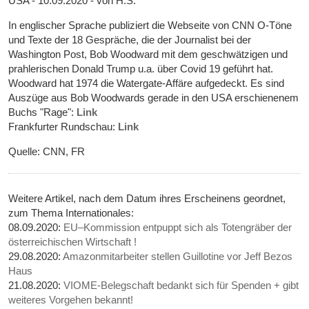
USA - 10.09.2020 - von H.S.
In englischer Sprache publiziert die Webseite von CNN O-Töne
und Texte der 18 Gespräche, die der Journalist bei der
Washington Post, Bob Woodward mit dem geschwätzigen und
prahlerischen Donald Trump u.a. über Covid 19 geführt hat.
Woodward hat 1974 die Watergate-Affäre aufgedeckt. Es sind
Auszüge aus Bob Woodwards gerade in den USA erschienenem
Buchs "Rage":
Link
Frankfurter Rundschau:
Link
Quelle: CNN, FR
Weitere Artikel, nach dem Datum ihres Erscheinens geordnet,
zum Thema Internationales:
08.09.2020:
EU–Kommission entpuppt sich als Totengräber der
österreichischen Wirtschaft !
29.08.2020:
Amazonmitarbeiter stellen Guillotine vor Jeff Bezos
Haus
21.08.2020:
VIOME-Belegschaft bedankt sich für Spenden + gibt
weiteres Vorgehen bekannt!