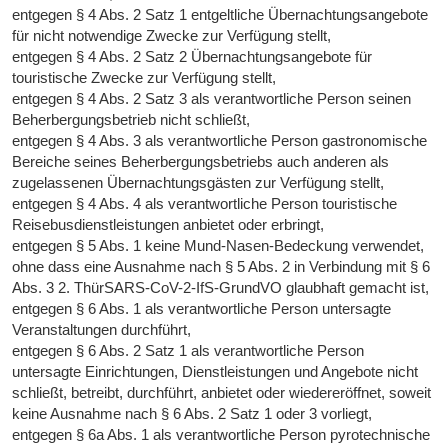
entgegen § 4 Abs. 2 Satz 1 entgeltliche Übernachtungsangebote
für nicht notwendige Zwecke zur Verfügung stellt,
entgegen § 4 Abs. 2 Satz 2 Übernachtungsangebote für
touristische Zwecke zur Verfügung stellt,
entgegen § 4 Abs. 2 Satz 3 als verantwortliche Person seinen
Beherbergungsbetrieb nicht schließt,
entgegen § 4 Abs. 3 als verantwortliche Person gastronomische
Bereiche seines Beherbergungsbetriebs auch anderen als
zugelassenen Übernachtungsgästen zur Verfügung stellt,
entgegen § 4 Abs. 4 als verantwortliche Person touristische
Reisebusdienstleistungen anbietet oder erbringt,
entgegen § 5 Abs. 1 keine Mund-Nasen-Bedeckung verwendet,
ohne dass eine Ausnahme nach § 5 Abs. 2 in Verbindung mit § 6
Abs. 3 2. ThürSARS-CoV-2-IfS-GrundVO glaubhaft gemacht ist,
entgegen § 6 Abs. 1 als verantwortliche Person untersagte
Veranstaltungen durchführt,
entgegen § 6 Abs. 2 Satz 1 als verantwortliche Person
untersagte Einrichtungen, Dienstleistungen und Angebote nicht
schließt, betreibt, durchführt, anbietet oder wiedereröffnet, soweit
keine Ausnahme nach § 6 Abs. 2 Satz 1 oder 3 vorliegt,
entgegen § 6a Abs. 1 als verantwortliche Person pyrotechnische