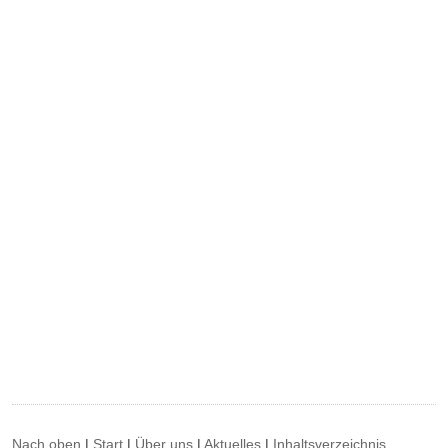
Nach oben
|
Start
|
Über uns
|
Aktuelles
|
Inhaltsverzeichnis