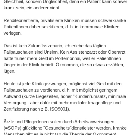
Gleichheit, sondern Ungleichheit, denn ein Patient kann schwer
krank sein, ein anderer nicht.
Renditeorientierte, privatisierte Kliniken müssen schwerkranke
PatientInnen daher selektieren, d. h. in kommunale Kliniken
verlegen.
Das ist kein Zukunftsszenario, ich erlebe das täglich.
Fallpauschalen sind Unsinn. Kein Assistenzarzt oder Oberarzt
hatte früher mehr Geld im Portemonnai, weil er PatientInnen
länger in der Klinik behielt. Ökonomen, die so etwas erzählen,
lügen.
Heute ist jede Klinik gezwungen, möglichst viel Geld mit den
Fallpauschalen zu verdienen, d. h. mit möglichst geringem
Aufwand (kurze Liegezeiten, hoher "Kunden"umsatz, minimale
Versorgung - aber dafür mit mehr medialer Imagepflege und
Zertifizierung nach z.B. ISO9001).
Ärzte und PflegerInnen sollen durch Arbeitsanweisungen
(=SOPs) glückliche "Gesundheits"dienstleister werden, kranke
Menschen gibt es ja nicht (so die Theorie der Ökonomen).