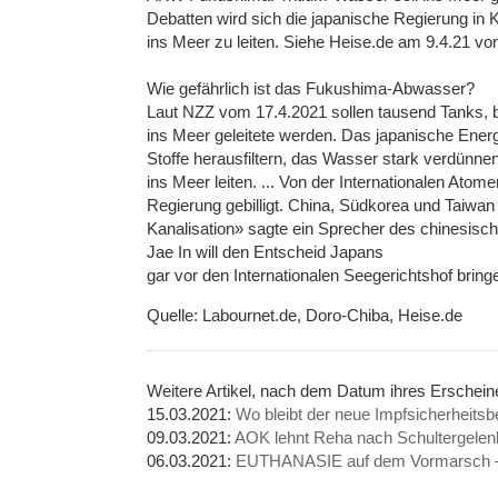
Debatten wird sich die japanische Regierung in
ins Meer zu leiten. Siehe Heise.de am 9.4.21 v
Wie gefährlich ist das Fukushima-Abwasser?
Laut NZZ vom 17.4.2021 sollen tausend Tanks, 
ins Meer geleitete werden. Das japanische Ener
Stoffe herausfiltern, das Wasser stark verdünn
ins Meer leiten. ... Von der Internationalen At
Regierung gebilligt. China, Südkorea und Taiwan
Kanalisation» sagte ein Sprecher des chinesis
Jae In will den Entscheid Japans
gar vor den Internationalen Seegerichtshof bring
Quelle: Labournet.de, Doro-Chiba, Heise.de
Weitere Artikel, nach dem Datum ihres Erschei
15.03.2021:
Wo bleibt der neue Impfsicherheitsbe
09.03.2021:
AOK lehnt Reha nach Schultergelen
06.03.2021:
EUTHANASIE auf dem Vormarsch – 