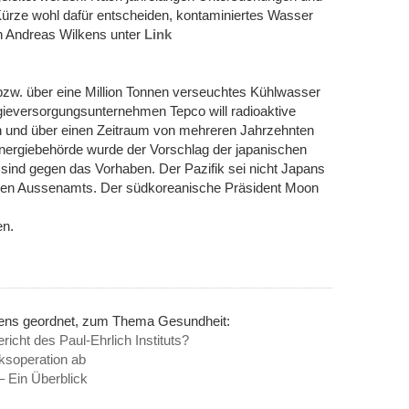
 Kürze wohl dafür entscheiden, kontaminiertes Wasser
on Andreas Wilkens unter
Link
bzw. über eine Million Tonnen verseuchtes Kühlwasser
gieversorgungsunternehmen Tepco will radioaktive
en und über einen Zeitraum von mehreren Jahrzehnten
omenergiebehörde wurde der Vorschlag der japanischen
 sind gegen das Vorhaben. Der Pazifik sei nicht Japans
chen Aussenamts. Der südkoreanische Präsident Moon
en.
nens geordnet, zum Thema Gesundheit:
richt des Paul-Ehrlich Instituts?
ksoperation ab
Ein Überblick