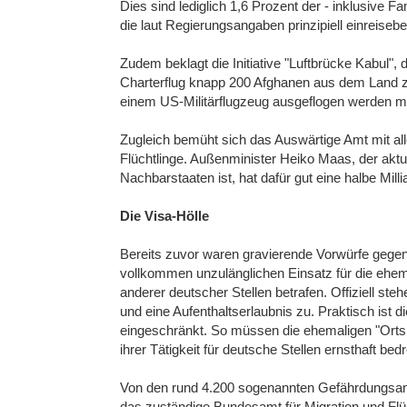
Dies sind lediglich 1,6 Prozent der - inklusive 
die laut Regierungsangaben prinzipiell einreisebe
Zudem beklagt die Initiative "Luftbrücke Kabul", 
Charterflug knapp 200 Afghanen aus dem Land zu 
einem US-Militärflugzeug ausgeflogen werden 
Zugleich bemüht sich das Auswärtige Amt mit al
Flüchtlinge. Außenminister Heiko Maas, der aktu
Nachbarstaaten ist, hat dafür gut eine halbe Mill
Die Visa-Hölle
Bereits zuvor waren gravierende Vorwürfe gegen
vollkommen unzulänglichen Einsatz für die ehe
anderer deutscher Stellen betrafen. Offiziell ste
und eine Aufenthaltserlaubnis zu. Praktisch ist d
eingeschränkt. So müssen die ehemaligen "Ortskr
ihrer Tätigkeit für deutsche Stellen ernsthaft bedr
Von den rund 4.200 sogenannten Gefährdungsanze
das zuständige Bundesamt für Migration und Flüc