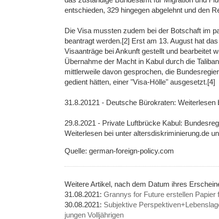
entschieden, 329 hingegen abgelehnt und den Rest
Die Visa mussten zudem bei der Botschaft im pak
beantragt werden.[2] Erst am 13. August hat da
Visaanträge bei Ankunft gestellt und bearbeitet we
Übernahme der Macht in Kabul durch die Taliban.
mittlerweile davon gesprochen, die Bundesregieru
gedient hätten, einer "Visa-Hölle" ausgesetzt.[4]
31.8.20121 - Deutsche Bürokraten: Weiterlesen 
29.8.2021 - Private Luftbrücke Kabul: Bundesreg
Weiterlesen bei unter altersdiskriminierung.de un
Quelle: german-foreign-policy.com
Weitere Artikel, nach dem Datum ihres Erschei
31.08.2021:
Grannys for Future erstellen Papier
30.08.2021:
Subjektive Perspektiven+Lebenslage
jungen Volljährigen