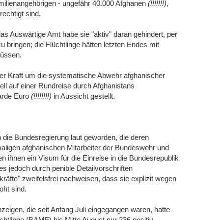
Familienangehörigen - ungefähr 40.000 Afghanen
(!!!!!!!)
,
rechtigt sind.
das Auswärtige Amt habe sie "aktiv" daran gehindert, per
bringen; die Flüchtlinge hätten letzten Endes mit
müssen.
ler Kraft um die systematische Abwehr afghanischer
ell auf einer Rundreise durch Afghanistans
iarde Euro
(!!!!!!!!)
in Aussicht gestellt.
 die Bundesregierung laut geworden, die deren
maligen afghanischen Mitarbeiter der Bundeswehr und
hen ihnen ein Visum für die Einreise in die Bundesrepublik
ies jedoch durch penible Detailvorschriften
äfte" zweifelsfrei nachweisen, dass sie explizit wegen
oht sind.
igen, die seit Anfang Juli eingegangen waren, hatte
htlinge (BAMF) bis Mitte August nur 236 positiv