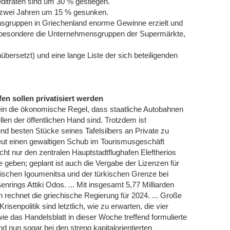
editraten sind um 30 % gestiegen.
en zwei Jahren um 15 % gesunken.
nsgruppen in Griechenland enorme Gewinne erzielt und
sbesondere die Unternehmensgruppen der Supermärkte,
bersetzt) und eine lange Liste der sich beteiligenden
n sollen privatisiert werden
mein die ökonomische Regel, dass staatliche Autobahnen
en der öffentlichen Hand sind. Trotzdem ist
und besten Stücke seines Tafelsilbers an Private zu
neut einen gewaltigen Schub im Tourismusgeschäft
 nur den zentralen Hauptstadtflughafen Eleftherios
 geben; geplant ist auch die Vergabe der Lizenzen für
ischen Igoumenitsa und der türkischen Grenze bei
nrings Attiki Odos. ... Mit insgesamt 5,77 Milliarden
echnet die griechische Regierung für 2024. ... Große
senpolitik sind letztlich, wie zu erwarten, die vier
e das Handelsblatt in dieser Woche treffend formulierte
d nun sogar bei den streng kapitalorientierten