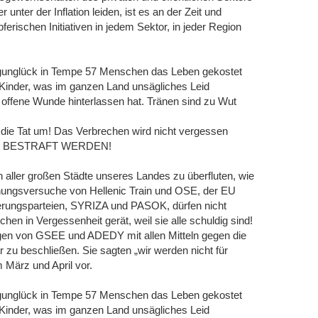
 unter der Inflation leiden, ist es an der Zeit und
rischen Initiativen in jedem Sektor, in jeder Region
Zugunglück in Tempe 57 Menschen das Leben gekostet
 Kinder, was im ganzen Land unsägliches Leid
 offene Wunde hinterlassen hat. Tränen sind zu Wut
 die Tat um! Das Verbrechen wird nicht vergessen
N BESTRAFT WERDEN!
n aller großen Städte unseres Landes zu überfluten, wie
chungsversuche von Hellenic Train und OSE, der EU
erungsparteien, SYRIZA und PASOK, dürfen nicht
en in Vergessenheit gerät, weil sie alle schuldig sind!
ngen von GSEE und ADEDY mit allen Mitteln gegen die
zu beschließen. Sie sagten „wir werden nicht für
 März und April vor.
Zugunglück in Tempe 57 Menschen das Leben gekostet
 Kinder, was im ganzen Land unsägliches Leid