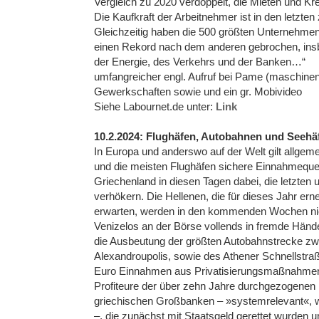
Vergleich zu 2020 verdoppelt, die Mieten und Kr
Die Kaufkraft der Arbeitnehmer ist in den letzt
Gleichzeitig haben die 500 größten Unternehme
einen Rekord nach dem anderen gebrochen, in
der Energie, des Verkehrs und der Banken…“
umfangreicher engl. Aufruf bei Pame (maschinenü
Gewerkschaften sowie und ein gr. Mobivideo
Siehe Labournet.de unter:
Link
10.2.2024: Flughäfen, Autobahnen und Seehäfe
In Europa und anderswo auf der Welt gilt allge
und die meisten Flughäfen sichere Einnahmequell
Griechenland in diesen Tagen dabei, die letzten 
verhökern. Die Hellenen, die für dieses Jahr er
erwarten, werden in den kommenden Wochen nicht
Venizelos an der Börse vollends in fremde Hände
die Ausbeutung der größten Autobahnstrecke zw
Alexandroupolis, sowie des Athener Schnellstraße
Euro Einnahmen aus Privatisierungsmaßnahmen r
Profiteure der über zehn Jahre durchgezogenen Kri
griechischen Großbanken – »systemrelevant«, wi
–, die zunächst mit Staatsgeld gerettet wurden un