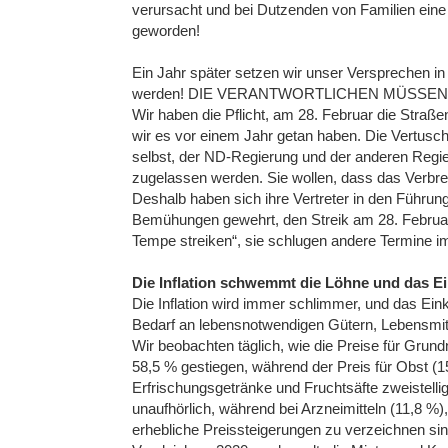
verursacht und bei Dutzenden von Familien eine
geworden!
Ein Jahr später setzen wir unser Versprechen in
werden! DIE VERANTWORTLICHEN MÜSSE
Wir haben die Pflicht, am 28. Februar die Straße
wir es vor einem Jahr getan haben. Die Vertus
selbst, der ND-Regierung und der anderen Regi
zugelassen werden. Sie wollen, dass das Verbrech
Deshalb haben sich ihre Vertreter in den Führu
Bemühungen gewehrt, den Streik am 28. Februar 
Tempe streiken“, sie schlugen andere Termine im
Die Inflation schwemmt die Löhne und das 
Die Inflation wird immer schlimmer, und das Ei
Bedarf an lebensnotwendigen Gütern, Lebensmi
Wir beobachten täglich, wie die Preise für Grund
58,5 % gestiegen, während der Preis für Obst (
Erfrischungsgetränke und Fruchtsäfte zweistellig
unaufhörlich, während bei Arzneimitteln (11,8 %)
erhebliche Preissteigerungen zu verzeichnen sind