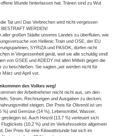
 offene Wunde hinterlassen hat. Tränen sind zu Wut
 die Tat um! Das Verbrechen wird nicht vergessen
N BESTRAFT WERDEN!
n aller großen Städte unseres Landes zu überfluten, wie
chungsversuche von Hellenic Train und OSE, der EU
erungsparteien, SYRIZA und PASOK, dürfen nicht
en in Vergessenheit gerät, weil sie alle schuldig sind!
ngen von GSEE und ADEDY mit allen Mitteln gegen die
zu beschließen. Sie sagten „wir werden nicht für
 März und April vor.
Einkommen des Volkes weg!
nkommen der Arbeitnehmer reicht nicht aus, um den
tteln, Strom, Rechnungen und Ausgaben zu decken.
nahrungsmittel steigen. Der Preis für Olivenöl ist um
15 %) und Gemüse (14 %), Lebensmittel, Wasser,
 gestiegen ist. Auch Heizöl (13,7 %) verteuert sich
, Flugtickets (10,2 %) und im Verkehrssektor allgemein
. Der Preis für eine Kilowattstunde hat sich im