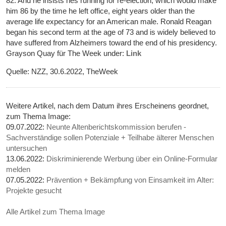
82. And he insists hes running for re-election, which would make
him 86 by the time he left office, eight years older than the
average life expectancy for an American male. Ronald Reagan
began his second term at the age of 73 and is widely believed to
have suffered from Alzheimers toward the end of his presidency.
Grayson Quay für The Week under:
Link
Quelle: NZZ, 30.6.2022, TheWeek
Weitere Artikel, nach dem Datum ihres Erscheinens geordnet,
zum Thema Image:
09.07.2022:
Neunte Altenberichtskommission berufen -
Sachverständige sollen Potenziale + Teilhabe älterer Menschen
untersuchen
13.06.2022:
Diskriminierende Werbung über ein Online-Formular
melden
07.05.2022:
Prävention + Bekämpfung von Einsamkeit im Alter:
Projekte gesucht
Alle Artikel zum Thema Image