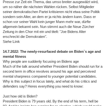
Presse zur Zeit ein Thema, das umso breiter ausgewälzt wird,
um so näher die nächsten Wahlen rücken. Selbst Mitglieder
seiner demokratischen Partei kritisieren nicht etwa seine Politik
sondern sein Alter, an dem er ja nichts ändern kann. Dass er
schon vor seiner Wahl kein junger Mann mehr war, dürfte
allgemein bekannt sein. Nun stimmt auch die Neue Zürcher
Zeitung in den Chor mit ein und titelt: "Joe Bidens Alter
erschreckt die Demokraten".
Siehe
Link
14.7.2022: The newly-resurfaced debate on Biden`s age and
mental fitness
Why people are suddenly focusing on Bidens age
Much of the talk around whether President Biden should run for a
second term in office revolves around his age and perceived
mental sharpness compared to younger potential candidates.
Why is this subject in focus lately, and what do his critics and
defenders say? Heres everything you need to know:
Just how old is Biden?
President Biden is 79 years old. By the end of his term, hell be