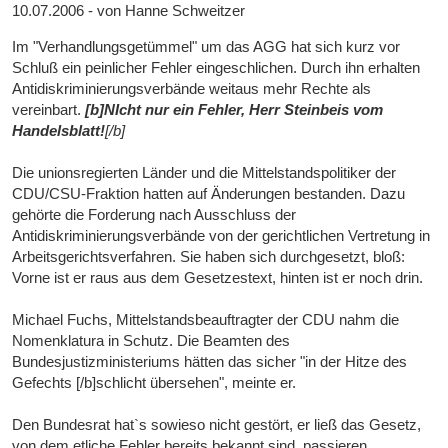
10.07.2006 - von Hanne Schweitzer
Im "Verhandlungsgetümmel" um das AGG hat sich kurz vor
Schluß ein peinlicher Fehler eingeschlichen. Durch ihn erhalten
Antidiskriminierungsverbände weitaus mehr Rechte als
vereinbart.
[b]NIcht nur ein Fehler, Herr Steinbeis vom
Handelsblatt!
[/b]
Die unionsregierten Länder und die Mittelstandspolitiker der
CDU/CSU-Fraktion hatten auf Änderungen bestanden. Dazu
gehörte die Forderung nach Ausschluss der
Antidiskriminierungsverbände von der gerichtlichen Vertretung in
Arbeitsgerichtsverfahren. Sie haben sich durchgesetzt, bloß:
Vorne ist er raus aus dem Gesetzestext, hinten ist er noch drin.
Michael Fuchs, Mittelstandsbeauftragter der CDU nahm die
Nomenklatura in Schutz. Die Beamten des
Bundesjustizministeriums hätten das sicher "in der Hitze des
Gefechts [/b]schlicht übersehen", meinte er.
Den Bundesrat hat`s sowieso nicht gestört, er ließ das Gesetz,
von dem etliche Fehler bereits bekannt sind, passieren.