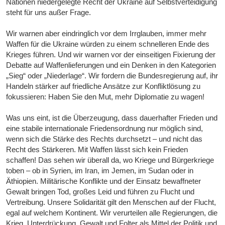
Nationen niedergelegte Recht der Ukraine auf Selbstverteidigung
steht für uns außer Frage.
Wir warnen aber eindringlich vor dem Irrglauben, immer mehr
Waffen für die Ukraine würden zu einem schnelleren Ende des
Krieges führen. Und wir warnen vor der einseitigen Fixierung der
Debatte auf Waffenlieferungen und ein Denken in den Kategorien
„Sieg“ oder „Niederlage“. Wir fordern die Bundesregierung auf, ihr
Handeln stärker auf friedliche Ansätze zur Konfliktlösung zu
fokussieren: Haben Sie den Mut, mehr Diplomatie zu wagen!
Was uns eint, ist die Überzeugung, dass dauerhafter Frieden und
eine stabile internationale Friedensordnung nur möglich sind,
wenn sich die Stärke des Rechts durchsetzt – und nicht das
Recht des Stärkeren. Mit Waffen lässt sich kein Frieden
schaffen! Das sehen wir überall da, wo Kriege und Bürgerkriege
toben – ob in Syrien, im Iran, im Jemen, im Sudan oder in
Äthiopien. Militärische Konflikte und der Einsatz bewaffneter
Gewalt bringen Tod, großes Leid und führen zu Flucht und
Vertreibung. Unsere Solidarität gilt den Menschen auf der Flucht,
egal auf welchem Kontinent. Wir verurteilen alle Regierungen, die
Krieg, Unterdrückung, Gewalt und Folter als Mittel der Politik und