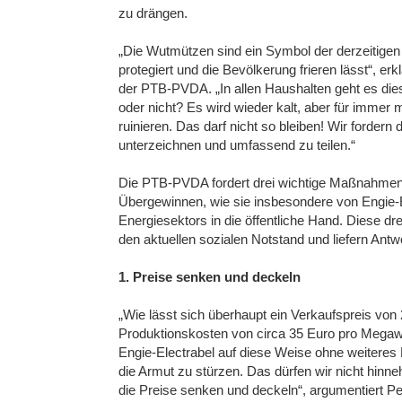
zu drängen.
„Die Wutmützen sind ein Symbol der derzeitigen 
protegiert und die Bevölkerung frieren lässt“, e
der PTB-PVDA. „In allen Haushalten geht es dies
oder nicht? Es wird wieder kalt, aber für imme
ruinieren. Das darf nicht so bleiben! Wir forder
unterzeichnen und umfassend zu teilen.“
Die PTB-PVDA fordert drei wichtige Maßnahmen
Übergewinnen, wie sie insbesondere von Engie-E
Energiesektors in die öffentliche Hand. Diese 
den aktuellen sozialen Notstand und liefern Ant
1. Preise senken und deckeln
„Wie lässt sich überhaupt ein Verkaufspreis vo
Produktionskosten von circa 35 Euro pro Megawa
Engie-Electrabel auf diese Weise ohne weiteres 
die Armut zu stürzen. Das dürfen wir nicht hinn
die Preise senken und deckeln“, argumentiert Pe