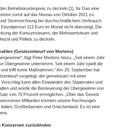
en Betriebskostenpreis zu deckeln [1], für Gas eine
epreise somit auf das Niveau von Oktober 2021 zu
- und Stromrechnung bei durchschnittlichem Verbrauch
 Einzelperson 113 Euro im Monat nicht übersteigt. Die
Senkung der Konsumsteuern, der Mehrwertsteuer und
Heizöl und Pellets zu deckeln.
ezahlen (Gesetzentwurf von Mertens)
bergewinne“, fügt Peter Mertens hinzu. „Seit einem Jahr
se Übergewinne unternimmt. Seit einem Jahr spielt die
 und trifft keine Maßnahmen.“ Am 20. September hat
zentwurf vorgelegt, der gemeinsam mit einer
 Vorschlag kann allen Einwänden des Staatsrates und
lten und würde die Besteuerung der Übergewinne von
Satz von 70 Prozent ermöglichen. „Über das Gesetz
genommenen Milliarden könnten unsere Rechnungen
talien, Großbritannien und Griechenland. Es ist eine
tens.
en Konzernen zurückholen