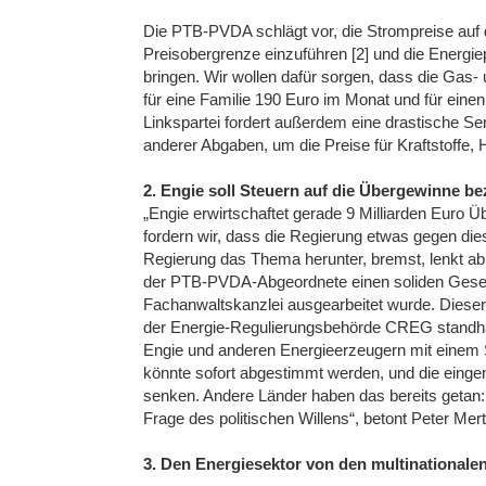
Die PTB-PVDA schlägt vor, die Strompreise auf d
Preisobergrenze einzuführen [2] und die Energi
bringen. Wir wollen dafür sorgen, dass die Gas
für eine Familie 190 Euro im Monat und für einen
Linkspartei fordert außerdem eine drastische 
anderer Abgaben, um die Preise für Kraftstoffe, 
2. Engie soll Steuern auf die Übergewinne b
„Engie erwirtschaftet gerade 9 Milliarden Euro Ü
fordern wir, dass die Regierung etwas gegen die
Regierung das Thema herunter, bremst, lenkt ab
der PTB-PVDA-Abgeordnete einen soliden Geset
Fachanwaltskanzlei ausgearbeitet wurde. Dieser
der Energie-Regulierungsbehörde CREG standha
Engie und anderen Energieerzeugern mit einem 
könnte sofort abgestimmt werden, und die ein
senken. Andere Länder haben das bereits getan: I
Frage des politischen Willens“, betont Peter Mer
3. Den Energiesektor von den multinational