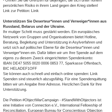
- Öffnen Sie die Grenzen für diejenigen, die sich unter hohem
persönlichen Risiko in ihrem Land gegen den Krieg stellen!
Link zur Petition:
Link
Unterstützen Sie Deserteur*innen und Verweiger*innen aus
Russland, Belarus und der Ukraine.
Ihr mutiger Schritt muss gestärkt werden. Ein europäisches
Netzwerk von Gruppen und Organisationen bietet Hotline,
Beratung, Begleitung und Unterstützung in Asylverfahren und
setzt sich auf politischer Ebene für die Deserteur*innen und
Verweiger*innen ein. Dafür bitten wir um Ihre Spende auf dem
eigens zu diesem Zweck eingerichteten Spendenkonto:
IBAN DE47 5055 0020 0006 0853 77, Sparkasse Offenbach,
BIC HELADEF1OFF
Sie können auch schnell und einfach online spenden:
Link
Spenden sind steuerlich abzugsfähig. Für eine Spendenquittung
bitten wir um Angabe Ihrer Adresse. Herzlichen Dank für Ihre
Unterstützung.
Die Petition #ObjectWarCampaign - #StandWithObjectors ist
eine Initiative von Connection e.V., International Fellowship of
Reconciliation, European Bureau for Conscientious Objection