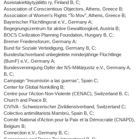
Aseistakieltäytyjäliitto ry, Finland B, C;
Association of Conscientious Objectors, Athens, Greece B;
Association of Women’s Rights “To Mov”, Athens, Greece B;
Bayerischer Flüchtlingsrat e.V., Germany A;
Begegnungszentrum für aktive Gewaltlosigkeit, Austria B;
BOCS Civilization Planning Foundation, Hungary B, C;
Bremer Friedensforum, Germany A;
Bund für Soziale Verteidigung, Germany B, C;
Bundesfachverband unbegleitete minderjährige Flüchtlinge
(BumF) e.V., Germany A;
Bundesvereinigung Opfer der NS-Militärjustiz e.V., Germany A,
B, C;
Campaign "Insumisión a las guerras", Spain C;
Center for Global Nonkilling B;
Centre pour l’Action Non-Violente (CENAC), Switzerland B, C;
Church and Peace B;
CIVIVA - Schweizerischer Zivildienstverband, Switzerland C;
Colectivo antimilitarista Mambrú, Spain B, C;
Comité National d’Action pour la Paix et la Démocratie (CNAPD),
Belgium B;
Connection e.V., Germany B, C;