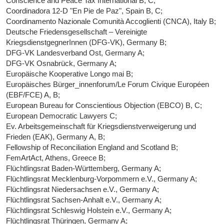
Conscience and Peace Tax International B, C;
Coordinadora 12-D "En Pie de Paz", Spain B, C;
Coordinamento Nazionale Comunità Accoglienti (CNCA), Italy B;
Deutsche Friedensgesellschaft – Vereinigte
KriegsdienstgegnerInnen (DFG-VK), Germany B;
DFG-VK Landesverband Ost, Germany A;
DFG-VK Osnabrück, Germany A;
Europäische Kooperative Longo mai B;
Europäisches Bürger_innenforum/Le Forum Civique Européen
(EBF/FCE) A, B;
European Bureau for Conscientious Objection (EBCO) B, C;
European Democratic Lawyers C;
Ev. Arbeitsgemeinschaft für Kriegsdienstverweigerung und
Frieden (EAK), Germany A, B;
Fellowship of Reconciliation England and Scotland B;
FemArtAct, Athens, Greece B;
Flüchtlingsrat Baden-Württemberg, Germany A;
Flüchtlingsrat Mecklenburg-Vorpommern e.V., Germany A;
Flüchtlingsrat Niedersachsen e.V., Germany A;
Flüchtlingsrat Sachsen-Anhalt e.V., Germany A;
Flüchtlingsrat Schleswig Holstein e.V., Germany A;
Flüchtlingsrat Thüringen, Germany A;