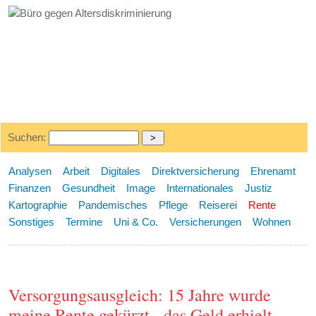
Suchen:
Analysen
Arbeit
Digitales
Direktversicherung
Ehrenamt
Finanzen
Gesundheit
Image
Internationales
Justiz
Kartographie
Pandemisches
Pflege
Reiserei
Rente
Sonstiges
Termine
Uni & Co.
Versicherungen
Wohnen
Versorgungsausgleich: 15 Jahre wurde
meine Rente gekürzt - das Geld erhielt