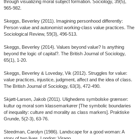
through visualizing moral subject formation. Sociology, 39(5),
965-982.
Skeggs, Beverley (2011). Imagining personhood differently:
Person value and autonomist working-class value practices. The
Sociological Review, 59(3), 496-513.
Skeggs, Beverley (2014). Values beyond value? Is anything
beyond the logic of capital?. The British Journal of Sociology,
65(1), 1-20.
Skeggs, Beverley & Loveday, Vik (2012). Struggles for value:
value practices, injustice, judgment, affect and the idea of class.
The British Journal of Sociology, 63(3), 472-490.
Skjøtt-Larsen, Jakob (2011). Ulighedens symbolske grænser:
kultur og moral som klassemarkører [The symbolic boundaries
of inequality: culture and morality as class markers]. Praktiske
Grunde, 5(2-3), 63-76.
Steedman, Carolyn (1986). Landscape for a good woman: A
story of two lives. London: Virago.