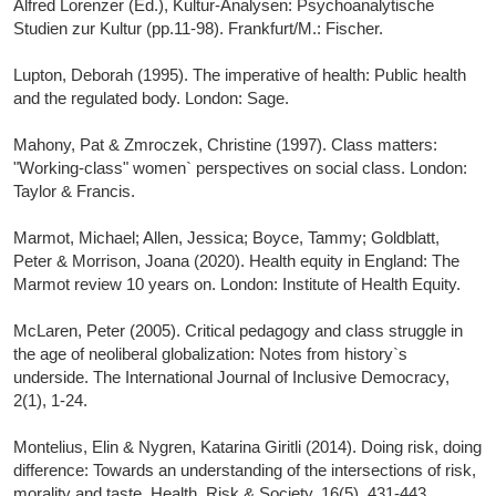
Alfred Lorenzer (Ed.), Kultur-Analysen: Psychoanalytische
Studien zur Kultur (pp.11-98). Frankfurt/M.: Fischer.
Lupton, Deborah (1995). The imperative of health: Public health
and the regulated body. London: Sage.
Mahony, Pat & Zmroczek, Christine (1997). Class matters:
"Working-class" women` perspectives on social class. London:
Taylor & Francis.
Marmot, Michael; Allen, Jessica; Boyce, Tammy; Goldblatt,
Peter & Morrison, Joana (2020). Health equity in England: The
Marmot review 10 years on. London: Institute of Health Equity.
McLaren, Peter (2005). Critical pedagogy and class struggle in
the age of neoliberal globalization: Notes from history`s
underside. The International Journal of Inclusive Democracy,
2(1), 1-24.
Montelius, Elin & Nygren, Katarina Giritli (2014). Doing risk, doing
difference: Towards an understanding of the intersections of risk,
morality and taste. Health, Risk & Society, 16(5), 431-443.