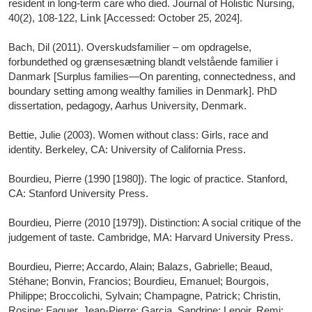
resident in long-term care who died. Journal of Holistic Nursing,
40(2), 108-122,
Link
[Accessed: October 25, 2024].
Bach, Dil (2011). Overskudsfamilier – om opdragelse,
forbundethed og grænsesætning blandt velstående familier i
Danmark [Surplus families—On parenting, connectedness, and
boundary setting among wealthy families in Denmark]. PhD
dissertation, pedagogy, Aarhus University, Denmark.
Bettie, Julie (2003). Women without class: Girls, race and
identity. Berkeley, CA: University of California Press.
Bourdieu, Pierre (1990 [1980]). The logic of practice. Stanford,
CA: Stanford University Press.
Bourdieu, Pierre (2010 [1979]). Distinction: A social critique of the
judgement of taste. Cambridge, MA: Harvard University Press.
Bourdieu, Pierre; Accardo, Alain; Balazs, Gabrielle; Beaud,
Stéhane; Bonvin, Francios; Bourdieu, Emanuel; Bourgois,
Philippe; Broccolichi, Sylvain; Champagne, Patrick; Christin,
Rosine; Faguer, Jean-Pierre; Garcia, Sandrine; Lenoir, Remi;