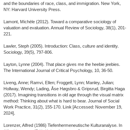
and the boundaries of race, class, and immigration. New York,
NY: Harvard University Press.
Lamont, Michèle (2012). Toward a comparative sociology of
valuation and evaluation. Annual Review of Sociology, 38(1), 201-
221.
Lawler, Steph (2005). Introduction: Class, culture and identity.
Sociology, 39(5), 797-806.
Layton, Lynne (2004). That place gives me the heebie jeebies.
The International Journal of Critical Psychology, 10, 36-50.
Liveng, Anne; Ramvi, Ellen; Froggett, Lynn; Manley, Julian;
Hollway, Wendy; Lading, Åse Høgsbro & Gripsrud, Birgitta Haga
(2017). Imagining transitions in old age through the visual matrix
method: Thinking about what is hard to bear. Journal of Social
Work Practice, 31(2), 155-170.
Link
[Accessed: November 19,
2024].
Lorenzer, Alfred (1986) Tiefenhermeneutische Kulturanalyse. In