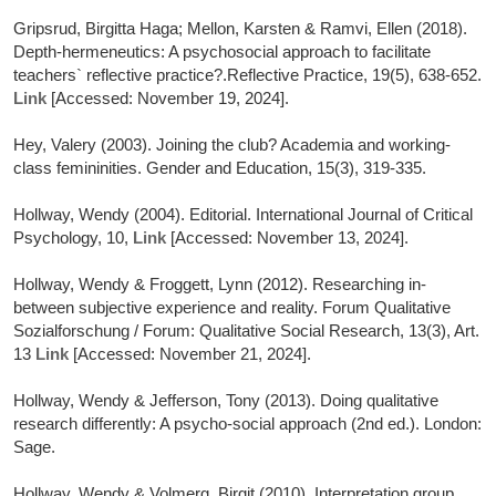
Gripsrud, Birgitta Haga; Mellon, Karsten & Ramvi, Ellen (2018).
Depth-hermeneutics: A psychosocial approach to facilitate
teachers` reflective practice?.Reflective Practice, 19(5), 638-652.
Link
[Accessed: November 19, 2024].
Hey, Valery (2003). Joining the club? Academia and working-
class femininities. Gender and Education, 15(3), 319-335.
Hollway, Wendy (2004). Editorial. International Journal of Critical
Psychology, 10,
Link
[Accessed: November 13, 2024].
Hollway, Wendy & Froggett, Lynn (2012). Researching in-
between subjective experience and reality. Forum Qualitative
Sozialforschung / Forum: Qualitative Social Research, 13(3), Art.
13
Link
[Accessed: November 21, 2024].
Hollway, Wendy & Jefferson, Tony (2013). Doing qualitative
research differently: A psycho-social approach (2nd ed.). London:
Sage.
Hollway, Wendy & Volmerg, Birgit (2010). Interpretation group