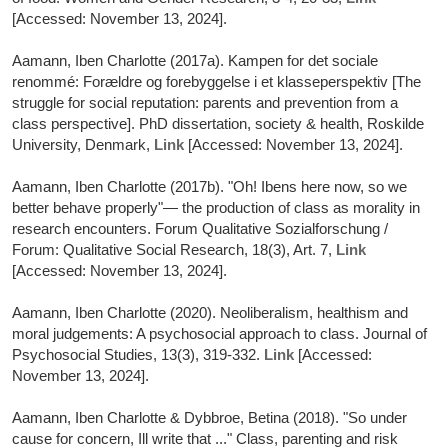
[Accessed: November 13, 2024].
Aamann, Iben Charlotte (2017a). Kampen for det sociale
renommé: Forældre og forebyggelse i et klasseperspektiv [The
struggle for social reputation: parents and prevention from a
class perspective]. PhD dissertation, society & health, Roskilde
University, Denmark,
Link
[Accessed: November 13, 2024].
Aamann, Iben Charlotte (2017b). "Oh! Ibens here now, so we
better behave properly"— the production of class as morality in
research encounters. Forum Qualitative Sozialforschung /
Forum: Qualitative Social Research, 18(3), Art. 7,
Link
[Accessed: November 13, 2024].
Aamann, Iben Charlotte (2020). Neoliberalism, healthism and
moral judgements: A psychosocial approach to class. Journal of
Psychosocial Studies, 13(3), 319-332.
Link
[Accessed:
November 13, 2024].
Aamann, Iben Charlotte & Dybbroe, Betina (2018). "So under
cause for concern, Ill write that ..." Class, parenting and risk