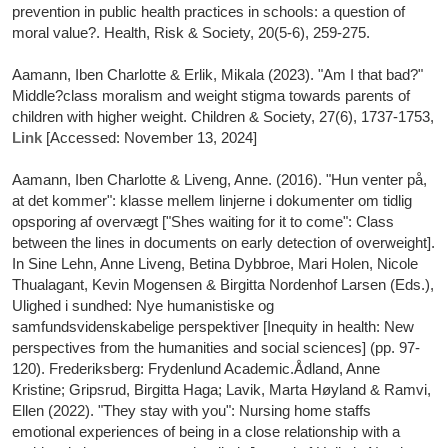
prevention in public health practices in schools: a question of
moral value?. Health, Risk & Society, 20(5-6), 259-275.
Aamann, Iben Charlotte & Erlik, Mikala (2023). "Am I that bad?"
Middle?class moralism and weight stigma towards parents of
children with higher weight. Children & Society, 27(6), 1737-1753,
Link
[Accessed: November 13, 2024]
Aamann, Iben Charlotte & Liveng, Anne. (2016). "Hun venter på,
at det kommer": klasse mellem linjerne i dokumenter om tidlig
opsporing af overvægt ["Shes waiting for it to come": Class
between the lines in documents on early detection of overweight].
In Sine Lehn, Anne Liveng, Betina Dybbroe, Mari Holen, Nicole
Thualagant, Kevin Mogensen & Birgitta Nordenhof Larsen (Eds.),
Ulighed i sundhed: Nye humanistiske og
samfundsvidenskabelige perspektiver [Inequity in health: New
perspectives from the humanities and social sciences] (pp. 97-
120). Frederiksberg: Frydenlund Academic.Ådland, Anne
Kristine; Gripsrud, Birgitta Haga; Lavik, Marta Høyland & Ramvi,
Ellen (2022). "They stay with you": Nursing home staffs
emotional experiences of being in a close relationship with a