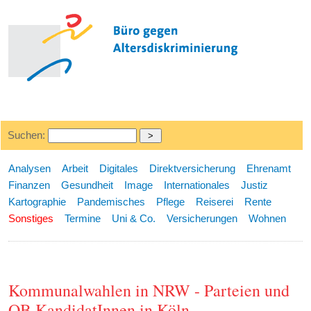
Suchen:
Analysen
Arbeit
Digitales
Direktversicherung
Ehrenamt
Finanzen
Gesundheit
Image
Internationales
Justiz
Kartographie
Pandemisches
Pflege
Reiserei
Rente
Sonstiges
Termine
Uni & Co.
Versicherungen
Wohnen
Kommunalwahlen in NRW - Parteien und
OB KandidatInnen in Köln