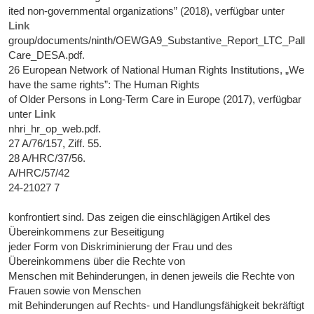
ited non-governmental organizations” (2018), verfügbar unter
Link
group/documents/ninth/OEWGA9_Substantive_Report_LTC_Palliat
Care_DESA.pdf.
26 European Network of National Human Rights Institutions, „We
have the same rights”: The Human Rights
of Older Persons in Long-Term Care in Europe (2017), verfügbar
unter
Link
nhri_hr_op_web.pdf.
27 A/76/157, Ziff. 55.
28 A/HRC/37/56.
A/HRC/57/42
24-21027 7
konfrontiert sind. Das zeigen die einschlägigen Artikel des
Übereinkommens zur Beseitigung
jeder Form von Diskriminierung der Frau und des
Übereinkommens über die Rechte von
Menschen mit Behinderungen, in denen jeweils die Rechte von
Frauen sowie von Menschen
mit Behinderungen auf Rechts- und Handlungsfähigkeit bekräftigt