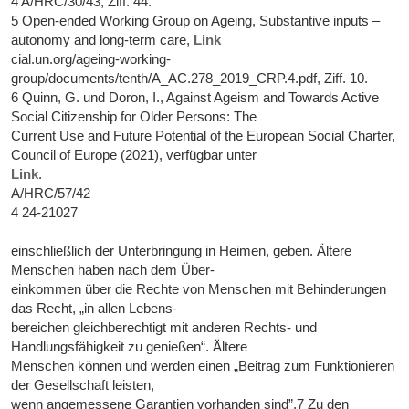
4 A/HRC/30/43, Ziff. 44.
5 Open-ended Working Group on Ageing, Substantive inputs –
autonomy and long-term care,
Link
cial.un.org/ageing-working-
group/documents/tenth/A_AC.278_2019_CRP.4.pdf, Ziff. 10.
6 Quinn, G. und Doron, I., Against Ageism and Towards Active
Social Citizenship for Older Persons: The
Current Use and Future Potential of the European Social Charter,
Council of Europe (2021), verfügbar unter
Link
.
A/HRC/57/42
4 24-21027
einschließlich der Unterbringung in Heimen, geben. Ältere
Menschen haben nach dem Über-
einkommen über die Rechte von Menschen mit Behinderungen
das Recht, „in allen Lebens-
bereichen gleichberechtigt mit anderen Rechts- und
Handlungsfähigkeit zu genießen“. Ältere
Menschen können und werden einen „Beitrag zum Funktionieren
der Gesellschaft leisten,
wenn angemessene Garantien vorhanden sind”.7 Zu den