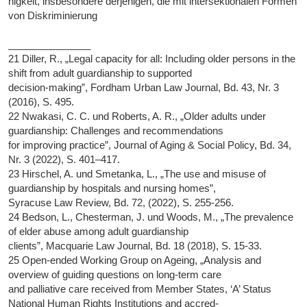
higkeit, insbesondere derjenigen, die mit intersektionalen Formen
von Diskriminierung
_______________
21 Diller, R., „Legal capacity for all: Including older persons in the
shift from adult guardianship to supported
decision-making”, Fordham Urban Law Journal, Bd. 43, Nr. 3
(2016), S. 495.
22 Nwakasi, C. C. und Roberts, A. R., „Older adults under
guardianship: Challenges and recommendations
for improving practice”, Journal of Aging & Social Policy, Bd. 34,
Nr. 3 (2022), S. 401–417.
23 Hirschel, A. und Smetanka, L., „The use and misuse of
guardianship by hospitals and nursing homes”,
Syracuse Law Review, Bd. 72, (2022), S. 255-256.
24 Bedson, L., Chesterman, J. und Woods, M., „The prevalence
of elder abuse among adult guardianship
clients”, Macquarie Law Journal, Bd. 18 (2018), S. 15-33.
25 Open-ended Working Group on Ageing, „Analysis and
overview of guiding questions on long-term care
and palliative care received from Member States, ‘A’ Status
National Human Rights Institutions and accred-