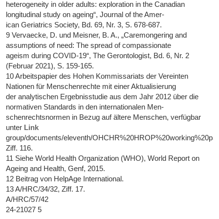
heterogeneity in older adults: exploration in the Canadian
longitudinal study on ageing“, Journal of the Amer-
ican Geriatrics Society, Bd. 69, Nr. 3, S. 678-687.
9 Vervaecke, D. und Meisner, B. A., „Caremongering and
assumptions of need: The spread of compassionate
ageism during COVID-19“, The Gerontologist, Bd. 6, Nr. 2
(Februar 2021), S. 159-165.
10 Arbeitspapier des Hohen Kommissariats der Vereinten
Nationen für Menschenrechte mit einer Aktualisierung
der analytischen Ergebnisstudie aus dem Jahr 2012 über die
normativen Standards in den internationalen Men-
schenrechtsnormen in Bezug auf ältere Menschen, verfügbar
unter
Link
group/documents/eleventh/OHCHR%20HROP%20working%20pap
Ziff. 116.
11 Siehe World Health Organization (WHO), World Report on
Ageing and Health, Genf, 2015.
12 Beitrag von HelpAge International.
13 A/HRC/34/32, Ziff. 17.
A/HRC/57/42
24-21027 5