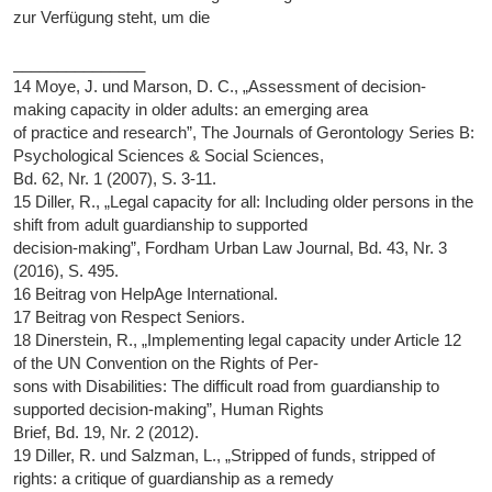
zur Verfügung steht, um die
_______________
14 Moye, J. und Marson, D. C., „Assessment of decision-
making capacity in older adults: an emerging area
of practice and research”, The Journals of Gerontology Series B:
Psychological Sciences & Social Sciences,
Bd. 62, Nr. 1 (2007), S. 3-11.
15 Diller, R., „Legal capacity for all: Including older persons in the
shift from adult guardianship to supported
decision-making”, Fordham Urban Law Journal, Bd. 43, Nr. 3
(2016), S. 495.
16 Beitrag von HelpAge International.
17 Beitrag von Respect Seniors.
18 Dinerstein, R., „Implementing legal capacity under Article 12
of the UN Convention on the Rights of Per-
sons with Disabilities: The difficult road from guardianship to
supported decision-making”, Human Rights
Brief, Bd. 19, Nr. 2 (2012).
19 Diller, R. und Salzman, L., „Stripped of funds, stripped of
rights: a critique of guardianship as a remedy