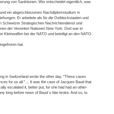
sierung von Sanktionen. Wer entscheidet eigentlich, was
 und ein abgeschlossenes Nachdiplomstudium in
ziehungen. Er arbeitete als für die Ostblockstaaten und
en Schweizer Strategischen Nachrichtendienst und
tionen der Vereinten Nationen New York. Dort war er
von Kleinwaffen bei der NATO und beteiligt an den NATO-
ingefroren hat.
ing in Switzerland wrote the other day. “These cases
es for us all.” ... It was the case of Jacques Baud that
ly escalated it, better put, for she had had an other-
nny long before news of Baud`s fate broke. And so, to