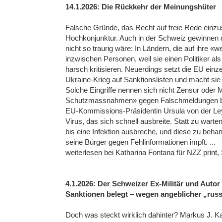
14.1.2026: Die Rückkehr der Meinungshüter
Falsche Gründe, das Recht auf freie Rede einzus
Hochkonjunktur. Auch in der Schweiz gewinnen 
nicht so traurig wäre: In Ländern, die auf ihre «w
inzwischen Personen, weil sie einen Politiker a
harsch kritisieren. Neuerdings setzt die EU e
Ukraine-Krieg auf Sanktionslisten und macht sie
Solche Eingriffe nennen sich nicht Zensur oder M
Schutzmassnahmen» gegen Falschmeldungen be
EU-Kommissions-Präsidentin Ursula von der Leyen
Virus, das sich schnell ausbreite. Statt zu warten
bis eine Infektion ausbreche, und diese zu behan
seine Bürger gegen Fehlinformationen impft. ...
weiterlesen bei Katharina Fontana für NZZ print
4.1.2026: Der Schweizer Ex-Militär und Auto
Sanktionen belegt – wegen angeblicher „rus
Doch was steckt wirklich dahinter? Markus J. Ka