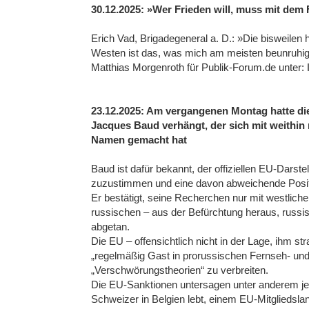
30.12.2025: »Wer Frieden will, muss mit dem
Erich Vad, Brigadegeneral a. D.: »Die bisweilen 
Westen ist das, was mich am meisten beunruhigt.
Matthias Morgenroth für Publik-Forum.de unter:
23.12.2025: Am vergangenen Montag hatte di
Jacques Baud verhängt, der sich mit weithin 
Namen gemacht hat
Baud ist dafür bekannt, der offiziellen EU-Darst
zuzustimmen und eine davon abweichende Positi
Er bestätigt, seine Recherchen nur mit westliche
russischen – aus der Befürchtung heraus, russi
abgetan.
Die EU – offensichtlich nicht in der Lage, ihm str
„regelmäßig Gast in prorussischen Fernseh- u
„Verschwörungstheorien“ zu verbreiten.
Die EU-Sanktionen untersagen unter anderem jeg
Schweizer in Belgien lebt, einem EU-Mitgliedsland