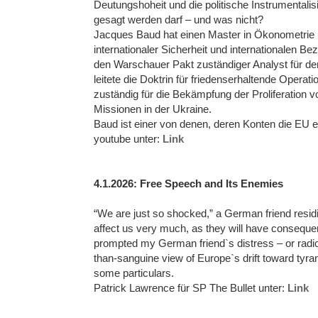
Deutungshoheit und die politische Instrumentali
gesagt werden darf – und was nicht?
Jacques Baud hat einen Master in Ökonometrie
internationaler Sicherheit und internationalen Be
den Warschauer Pakt zuständiger Analyst für d
leitete die Doktrin für friedenserhaltende Opera
zuständig für die Bekämpfung der Proliferation 
Missionen in der Ukraine.
Baud ist einer von denen, deren Konten die EU e
youtube unter:
Link
4.1.2026: Free Speech and Its Enemies
“We are just so shocked,” a German friend resid
affect us very much, as they will have consequenc
prompted my German friend`s distress – or radical
than-sanguine view of Europe`s drift toward tyra
some particulars.
Patrick Lawrence für SP The Bullet unter:
Link