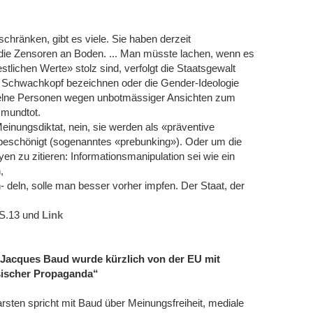
chränken, gibt es viele. Sie haben derzeit
die Zensoren an Boden. ... Man müsste lachen, wenn es
estlichen Werte» stolz sind, verfolgt die Staatsgewalt
ls Schwachkopf bezeichnen oder die Gender-Ideologie
inzelne Personen wegen unbotmässiger Ansichten zum
 mundtot.
einungsdiktat, nein, sie werden als «präventive
schönigt (sogenanntes «prebunking»). Oder um die
 zu zitieren: Informationsmanipulation sei wie ein
,
- deln, solle man besser vorher impfen. Der Staat, der
, S.13 und
Link
r Jacques Baud wurde kürzlich von der EU mit
sischer Propaganda“
rsten spricht mit Baud über Meinungsfreiheit, mediale