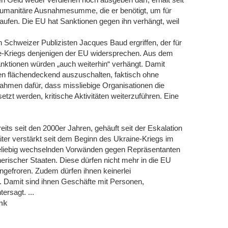
humanitäre Ausnahmesumme, die er benötigt, um für
kaufen. Die EU hat Sanktionen gegen ihn verhängt, weil
Schweizer Publizisten Jacques Baud ergriffen, der für
ine-Kriegs denjenigen der EU widersprechen. Aus dem
nktionen würden „auch weiterhin“ verhängt. Damit
dien flächendeckend auszuschalten, faktisch ohne
nahmen dafür, dass missliebige Organisationen die
tzt werden, kritische Aktivitäten weiterzuführen. Eine
ts seit den 2000er Jahren, gehäuft seit der Eskalation
ter verstärkt seit dem Beginn des Ukraine-Kriegs im
beliebig wechselnden Vorwänden gegen Repräsentanten
nerischer Staaten. Diese dürfen nicht mehr in die EU
ingefroren. Zudem dürfen ihnen keinerlei
 Damit sind ihnen Geschäfte mit Personen,
rsagt. ...
nk