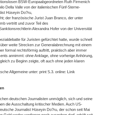
raktionslosen BSW-Europaabgeordneten Ruth Firmenich
o Della Valle von der italienischen Fünf-Sterne-
list Hüseyin Do?ru,
eht; der französische Jurist Juan Branco, der unter
mb vertritt und zuvor Teil des
anktionsrechtlerin Alexandra Hofer von der Universität
ialdebatte für Juristen gefürchtet hatte, wurde schnell
et über weite Strecken zur Generalabrechnung mit einem
 formal rechtsförmig auftritt, praktisch aber immer
ments annimmt: ohne Anklage, ohne vorherige Anhörung,
gleich zu Beginn zeigte, oft auch ohne jeden klaren
e Allgemeine unter: print S.3. online:
Link
ren
chen deutschen Journalisten unmöglich, sich und seine
hen die Ausschaltung kritischer Medien. Auch US-
deutsche Journalist Hüseyin Do?ru, der schon seit Mai
 Geld weder verdienen noch ausgeben darf, erhält seit