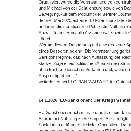
Organisiert wurde die Veranstaltung von den f
und Michael von der Schulenburg sowie von Danil
Bewegung. Auf dem Podium: der Berliner Journa
der seit Mai 2025 auf einer EU-Sanktionsliste st
anderem die sanktionierte Publizistin Nathalie Ya
Anwalt-Teams von Julia Assange war sowie die S
Utrecht.
Wer an diesem Donnerstag auf eine trockene Spez
eines Besseren belehrt. Die Veranstaltung geri
Sanktionsregime, das nach Auffassung der Redner
stärker Züge eines politischen Ausnahmeinstru
ohne kontradiktorisches Verfahren und, wie sich 
Ansprechpartner. ..."
weiterlesen bei FLORIAN WARWEG für Ostdeutsch
14.1.2026: EU-Sanktionen: Der Krieg im Inne
EU-Sanktionen machen es erstmals einem kritis
Familie mit Nahrung zu versorgen. Sie ermöglic
Sanktionen gefährden die linke Opposition. Der 
vergangenen Jahres aufgrund von EU-Sanktionen