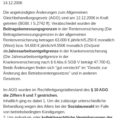
14.12.2006
Die angekündigten Änderungen zum Allgemeinen
Gleichbehandlungsgesetz (AGG) sind am 12.12.2006 in Kraft
getreten (BGBl. I S.2742 ff). Verabschiedet wurden die
Beitragsbemessungsgrenzen
in der Rentenversicherung (Die
Beitragsbemessungsgrenzen in der allgemeinen
Rentenversicherung betragen 63.000 € jährlich/5.250 € monatlich
(West) bzw. 54.600 € jährlich/4.550€ monatlich (Ost)und
die
Jahresarbeitsentgeltgrenze
in der Krankenversicherung
(Die Jahresarbeitsentgeltgrenze in der
Krankenversicherung nach § 6 Abs.6 SGB V beträgt 47.700 €).
Beide Änderungen finden sich "gut versteckt“ im "Gesetz zur
Änderung des Betriebsrentengesetzes" und in anderen
Gesetzen.
Im AGG wurden im Rechtfertigungstatbestand des
§ 10 AGG
die Ziffern 6 und 7 gestrichen.
Inhaltlich ging es dabei 1. Um die zulässige unterschiedliche
Behandlung wegen des Alters bei der
Sozialauswahl
im Falle
von betriebsbedingten Kündigungen.
2. Um individual- oder
kollektivrechtliche Vereinbarungen der