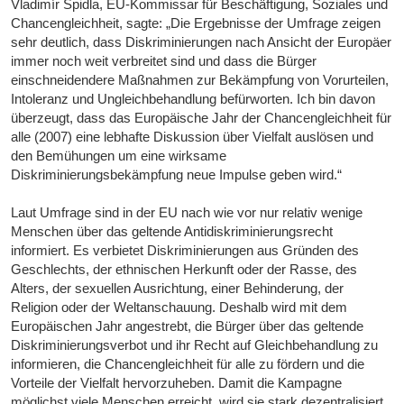
Vladimír Špidla, EU-Kommissar für Beschäftigung, Soziales und
Chancengleichheit, sagte: „Die Ergebnisse der Umfrage zeigen
sehr deutlich, dass Diskriminierungen nach Ansicht der Europäer
immer noch weit verbreitet sind und dass die Bürger
einschneidendere Maßnahmen zur Bekämpfung von Vorurteilen,
Intoleranz und Ungleichbehandlung befürworten. Ich bin davon
überzeugt, dass das Europäische Jahr der Chancengleichheit für
alle (2007) eine lebhafte Diskussion über Vielfalt auslösen und
den Bemühungen um eine wirksame
Diskriminierungsbekämpfung neue Impulse geben wird.“
Laut Umfrage sind in der EU nach wie vor nur relativ wenige
Menschen über das geltende Antidiskriminierungsrecht
informiert. Es verbietet Diskriminierungen aus Gründen des
Geschlechts, der ethnischen Herkunft oder der Rasse, des
Alters, der sexuellen Ausrichtung, einer Behinderung, der
Religion oder der Weltanschauung. Deshalb wird mit dem
Europäischen Jahr angestrebt, die Bürger über das geltende
Diskriminierungsverbot und ihr Recht auf Gleichbehandlung zu
informieren, die Chancengleichheit für alle zu fördern und die
Vorteile der Vielfalt hervorzuheben. Damit die Kampagne
möglichst viele Menschen erreicht, wird sie stark dezentralisiert