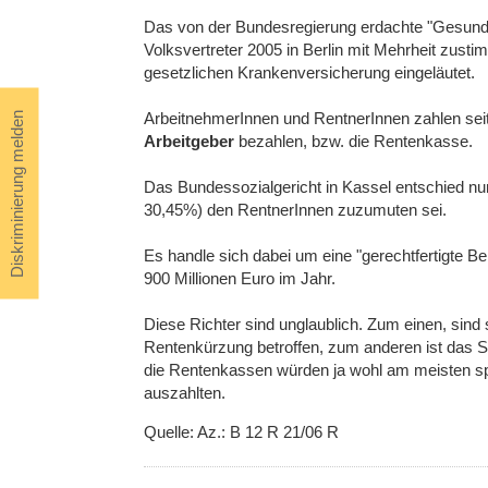
Das von der Bundesregierung erdachte "Gesund
Volksvertreter 2005 in Berlin mit Mehrheit zusti
gesetzlichen Krankenversicherung eingeläutet.
ArbeitnehmerInnen und RentnerInnen zahlen se
Diskriminierung melden
Arbeitgeber
bezahlen, bzw. die Rentenkasse.
Das Bundessozialgericht in Kassel entschied nun
30,45%) den RentnerInnen zuzumuten sei.
Es handle sich dabei um eine "gerechtfertigte B
900 Millionen Euro im Jahr.
Diese Richter sind unglaublich. Zum einen, sind 
Rentenkürzung betroffen, zum anderen ist das Sp
die Rentenkassen würden ja wohl am meisten s
auszahlten.
Quelle: Az.: B 12 R 21/06 R