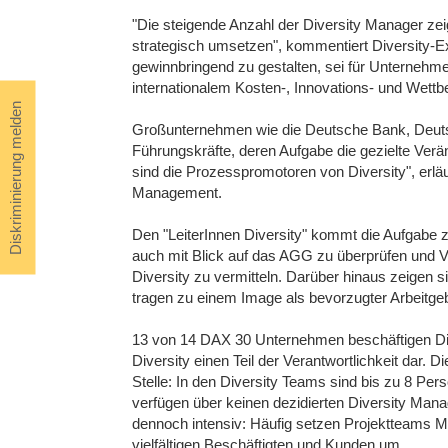
"Die steigende Anzahl der Diversity Manager z
strategisch umsetzen", kommentiert Diversity-Ex
gewinnbringend zu gestalten, sei für Unternehmen
internationalem Kosten-, Innovations- und Wett
Diskriminierung melden
Großunternehmen wie die Deutsche Bank, Deut
Führungskräfte, deren Aufgabe die gezielte Verä
sind die Prozesspromotoren von Diversity", erläu
Management.
Den "LeiterInnen Diversity" kommt die Aufgabe z
auch mit Blick auf das AGG zu überprüfen und 
Diversity zu vermitteln. Darüber hinaus zeigen sie
tragen zu einem Image als bevorzugter Arbeitgeb
13 von 14 DAX 30 Unternehmen beschäftigen Diver
Diversity einen Teil der Verantwortlichkeit dar.
Stelle: In den Diversity Teams sind bis zu 8 P
verfügen über keinen dezidierten Diversity Man
dennoch intensiv: Häufig setzen Projektteams 
vielfältigen Beschäftigten und Kunden um.