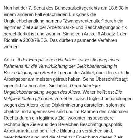
Nun hat der 7. Senat des Bundesarbeitsgerichts am 18.6.08 in
einem anderen Fall entschieden
Link
,dass die
Ungleichbehandlung namens "Zwangsrentenalter" durch ein
legitimes Ziel aus der Arbeitsmarkt- und Beschäftigungspolitik
gerechtfertigt ist und zwar im Sinne von Artikel 6 Absatz 1 der
Richtlinie 2000/78/EG. Das dürften spannende Verfahren
werden.
Artikel 6
der Europäischen Richtlinie zur Festlegung eines
Rahmens für die Verwirklichung der Gleichbehandlung in
Beschäftigung und Beruf
ist genau der Artikel, über den sich die
Arbeitgeber am meisten gefreut haben. Seine Überschrift sagt
eigentlich schon alles. Sie lautet:
Gerechtfertigte
Ungleichbehandlung wegen des Alters
. Weiter heißt es:
Die
Mitgliedstaaten [i]können
vorsehen, dass Ungleichbehandlungen
wegen des Alters keine Diskriminierung darstellen, sofern sie
objektiv und angemessen sind und im Rahmen des nationalen
Rechts durch ein legitimes Ziel, worunter insbesondere
rechtmäßige Ziele aus den Bereichen Beschäftigungspolitik,
Arbeitsmarkt und berufliche Bildung zu verstehen sind,
gerechtfertigt sind und die Mittel zur Erreichung dieses Ziels