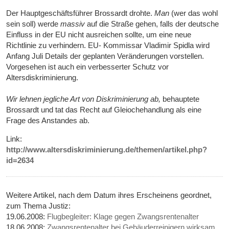
Der Hauptgeschäftsführer Brossardt drohte.
Man
(wer das wohl
sein soll) werde
massiv
auf die Straße gehen, falls der deutsche
Einfluss in der EU nicht ausreichen sollte, um eine neue
Richtlinie zu verhindern. EU- Kommissar Vladimir Spidla wird
Anfang Juli Details der geplanten Veränderungen vorstellen.
Vorgesehen ist auch ein verbesserter Schutz vor
Altersdiskriminierung.
Wir lehnen jegliche Art von Diskriminierung ab,
behauptete
Brossardt und tat das Recht auf Gleiochehandlung als eine
Frage des Anstandes ab.
Link:
http://www.altersdiskriminierung.de/themen/artikel.php?
id=2634
Weitere Artikel, nach dem Datum ihres Erscheinens geordnet,
zum Thema Justiz:
19.06.2008:
Flugbegleiter: Klage gegen Zwangsrentenalter
18.06.2008:
Zwangsrentenalter bei Gebäuderreinigern wirksam