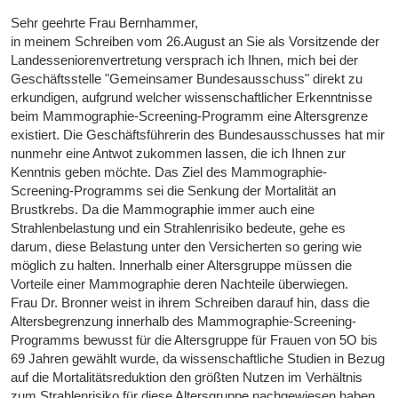
Sehr geehrte Frau Bernhammer,
in meinem Schreiben vom 26.August an Sie als Vorsitzende der
Landesseniorenvertretung versprach ich Ihnen, mich bei der
Geschäftsstelle "Gemeinsamer Bundesausschuss" direkt zu
erkundigen, aufgrund welcher wissenschaftlicher Erkenntnisse
beim Mammographie-Screening-Programm eine Altersgrenze
existiert. Die Geschäftsführerin des Bundesausschusses hat mir
nunmehr eine Antwot zukommen lassen, die ich Ihnen zur
Kenntnis geben möchte. Das Ziel des Mammographie-
Screening-Programms sei die Senkung der Mortalität an
Brustkrebs. Da die Mammographie immer auch eine
Strahlenbelastung und ein Strahlenrisiko bedeute, gehe es
darum, diese Belastung unter den Versicherten so gering wie
möglich zu halten. Innerhalb einer Altersgruppe müssen die
Vorteile einer Mammographie deren Nachteile überwiegen.
Frau Dr. Bronner weist in ihrem Schreiben darauf hin, dass die
Altersbegrenzung innerhalb des Mammographie-Screening-
Programms bewusst für die Altersgruppe für Frauen von 5O bis
69 Jahren gewählt wurde, da wissenschaftliche Studien in Bezug
auf die Mortalitätsreduktion den größten Nutzen im Verhältnis
zum Strahlenrisiko für diese Altersgruppe nachgewiesen haben.