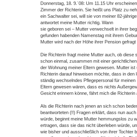
Donnerstag, 18. 9.´08: Um 11.15 Uhr erscheinen 
Zimmer der Richterin. Sie heißt uns Platz zu n
ein Sachwalter sei, will sie von meiner 82-jähri
antwortet meine Mutter richtig. Wann
sie geboren sei – Mutter verwechselt in ihrer beg
gefunden habenden Namenstag mit ihrem Geburtst
Mutter wird nach der Höhe ihrer Pension gefragt
Die Richterin fragt meine Mutter auch, ob diese 
schon einmal, zusammen mit einer gerichtlichen
der Wohnung meiner Eltern gewesen. Mutter ist si
Richterin darauf hinweisen möchte, dass in den
ständig wechselndes Pflegepersonal für meinen
Eltern gewesen wären, dass es nichts Außergewö
Gesicht erinnern könne, fährt mich die Richteri
Als die Richterin nach jenen an sich schon be
beantworteten (!!) Fragen erklärt, dass nun auc
würde, beginnt meine Mutter hemmungslos zu wei
ertragen, dass sie das nicht überleben würde, un
wie bisher und ausschließlich von ihrer Tochter 