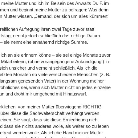
meine Mutter und ich im Beisein des Anwalts Dr. F. im
ehmen und beginnt meine Mutter zu befragen: Was denn
gen Mutter wissen. ‚Jemand, der sich um alles kümmert’
reiflichen Aufregung ihren zwei Tage zuvor statt
ag, nennt jedoch schließlich das richtige Datum.
 – sie nennt eine annähernd richtige Summe.
sich an sie erinnern könne – sie sei einige Monate zuvor
 Mitarbeiterin, (ohne vorangegangene Ankündigung!) in
ch unsicher und verneint schließlich. Als ich die
 letzten Monaten so viele verschiedene Menschen (z. B.
 langsam genesenden Vater) in der Wohnung meiner
hnliches sei, wenn sich Mutter nicht an jedes einzelne
n an und droht mir umgehend mit Hinauswurf.
denklichen, von meiner Mutter überwiegend RICHTIG
h über diese die Sachwalterschaft verhängt werden
nen. Sie sagt, dass sie diese Erniedrigung nicht
d dass sie nichts anderes wolle, als weiter so zu leben
betreut werden wolle. Als ich die Hand meiner Mutter