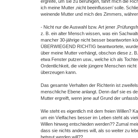
ergreife, um sie zu beruhigen, fährt mich die Ric
ich meine Mutter ‚nicht beeinflussen’ solle. Schl
weinende Mutter und mich des Zimmers, während 
- Nicht nur die Auswahl bzw. Art jener ‚Prüfungs
z. B. ein alter Mensch wissen, was ein Sachwalt
mancher 30-jährige nicht besser beantworten kö
ÜBERWIEGEND RICHTIG beantwortete, wurde v
über meine Mutter verhängt, obschon diese z. B.
etwa Fenster putzen usw., welche ich als Tochter 
Ordentlichkeit, die viele jüngere Menschen nich
überzeugen kann.
Das gesamte Verhalten der Richterin ist zweife
menschliche Ebene anlangt. Denn darf sie es der 
Mutter ergreift, wenn jene auf Grund der unfass
Wie steht es eigentlich mit dem freien Willen? K
um ein Vielfaches besser im Leben steht als viel
Willen hinweg entschieden werden?? Zumal meine
dass sie nichts anderes will, als so weiter zu leb
betreut werden will??