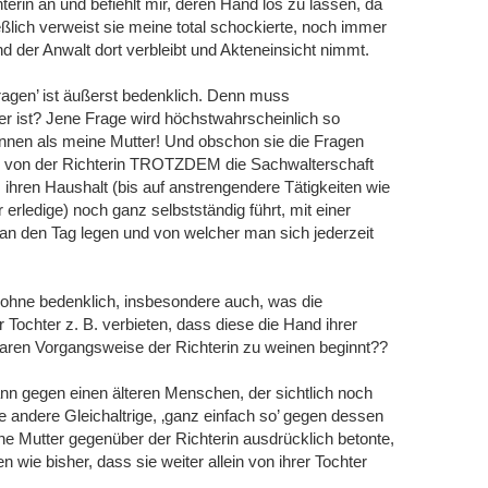
hterin an und befiehlt mir, deren Hand los zu lassen, da
ießlich verweist sie meine total schockierte, noch immer
der Anwalt dort verbleibt und Akteneinsicht nimmt.
fragen’ ist äußerst bedenklich. Denn muss
er ist? Jene Frage wird höchstwahrscheinlich so
nnen als meine Mutter! Und obschon sie die Fragen
on der Richterin TROTZDEM die Sachwalterschaft
 ihren Haushalt (bis auf anstrengendere Tätigkeiten wie
erledige) noch ganz selbstständig führt, mit einer
t an den Tag legen und von welcher man sich jederzeit
lsohne bedenklich, insbesondere auch, was die
Tochter z. B. verbieten, dass diese die Hand ihrer
baren Vorgangsweise der Richterin zu weinen beginnt??
ann gegen einen älteren Menschen, der sichtlich noch
e andere Gleichaltrige, ‚ganz einfach so’ gegen dessen
 Mutter gegenüber der Richterin ausdrücklich betonte,
en wie bisher, dass sie weiter allein von ihrer Tochter