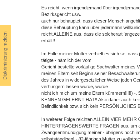
Es reicht, wenn irgendjemand über irgendjemande
Bezirksgericht usw.
auch nur behauptet, dass dieser Mensch angeblic
diese Behauptung kann über jedermann willkürlic
reicht ALLEINE aus, dass die solcherart 'angeze
Diskriminierung melden
erhält!!
Im Falle meiner Mutter verhielt es sich so, dass 
tätigte - nämlich der vom
Gericht bestellte vorläufige Sachwalter meines 
meinen Eltern seit Beginn seiner Besachwalterun
des Jahres in widergesetzlicher Weise jeden Cent
verhungern lassen würde, würde
nicht ich mich um meine Eltern kümmern!!!!
KENNEN GELERNT HAT!! Also daher auch keine I
Befindlichkeit bzw. sich kein PERSÖNLICHES BI
In weiterer Folge reichten ALLEIN VIER ME
HINTERFRAGENSWERTE FRAGEN aus, um die 
Zwangsentmündigung meiner - übrigens noch i
selbstständigen! - 82-jährigen Mutter zu vollstre