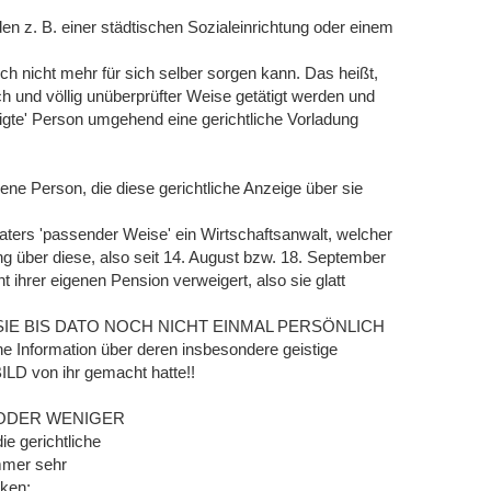
n z. B. einer städtischen Sozialeinrichtung oder einem
h nicht mehr für sich selber sorgen kann. Das heißt,
h und völlig unüberprüfter Weise getätigt werden und
igte' Person umgehend eine gerichtliche Vorladung
jene Person, die diese gerichtliche Anzeige über sie
Vaters 'passender Weise' ein Wirtschaftsanwalt, welcher
g über diese, also seit 14. August bzw. 18. September
 ihrer eigenen Pension verweigert, also sie glatt
!) -, SIE BIS DATO NOCH NICHT EINMAL PERSÖNLICH
nformation über deren insbesondere geistige
LD von ihr gemacht hatte!!
HR ODER WENIGER
gerichtliche
mmer sehr
cken: