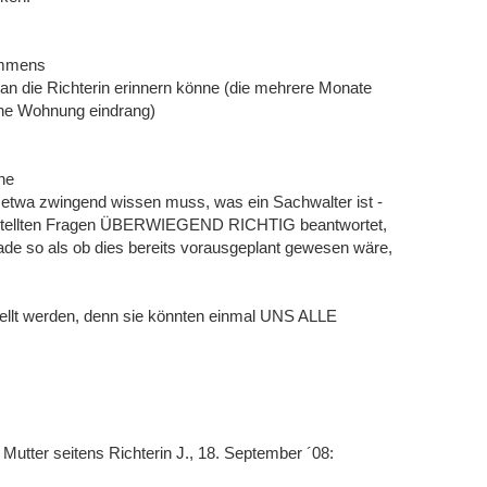
ommens
. an die Richterin erinnern könne (die mehrere Monate
iche Wohnung eindrang)
ine
wa zwingend wissen muss, was ein Sachwalter ist -
gestellten Fragen ÜBERWIEGEND RICHTIG beantwortet,
ade so als ob dies bereits vorausgeplant gewesen wäre,
llt werden, denn sie könnten einmal UNS ALLE
utter seitens Richterin J., 18. September ´08: