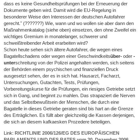
dass es keine Gesundheitsprüfungen bei der Erneuerung der
Dokumente geben wird. Damit wird die EU-Regelung in
besonderer Weise den Interessen der deutschen Autofahrer
gerecht." (???????) Wie, wann und wo wollen sie aber dann den
Maßnahmenkatalog (siehe oben) einsetzen, den ohne Zweifel ein
wichtiges Gremium in monatelanger, schwerer und
schweißtreibender Arbeit erarbeiten wird?
Schon heute sehen sich ältere Autofahrer, die wegen eines
Bagatellschadens oder wegen einer Geschwindkeits
über-
oder
-
unter
schreitung von der Polizei angehalten werden, sich seitens
der Behörden einem psychischen und finanziellen Druck
ausgesetzt sehen, der es in sich hat. Hausarzt, Facharzt,
Untersuchungen, Gutachten, Tests, Prüfungen,
Vorbereitungskurse für die Prüfungen, ein riesiges Getriebe setzt
sich in Gang, und beginnt zu mahlen. Das strapaziert die Nerven
und das Selbstbewußtsein der Menschen, die durch eine
Bagatelle in dieses Getriebe geraten sind bis hart an die Grenze
des Erträglichen. Es füllt aber gleichzeitig die Kassen derjenigen,
die sich an diesem kafkaesken Prozedere beteiligen.
Link:
RICHTLINIE 2006/126/EG DES EUROPÄISCHEN
PARLAMENTS UND DES RATES vom 20. Dezember 2006