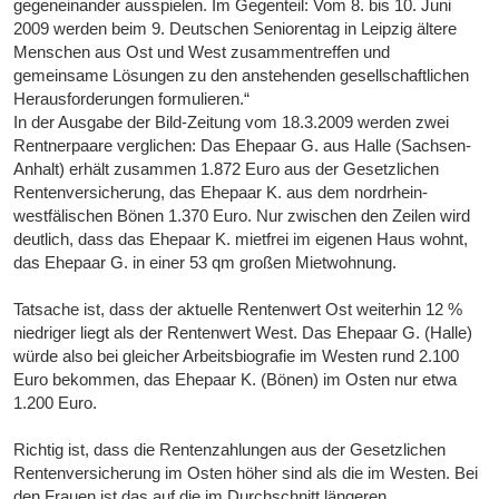
gegeneinander ausspielen. Im Gegenteil: Vom 8. bis 10. Juni
2009 werden beim 9. Deutschen Seniorentag in Leipzig ältere
Menschen aus Ost und West zusammentreffen und
gemeinsame Lösungen zu den anstehenden gesellschaftlichen
Herausforderungen formulieren.“
In der Ausgabe der Bild-Zeitung vom 18.3.2009 werden zwei
Rentnerpaare verglichen: Das Ehepaar G. aus Halle (Sachsen-
Anhalt) erhält zusammen 1.872 Euro aus der Gesetzlichen
Rentenversicherung, das Ehepaar K. aus dem nordrhein-
westfälischen Bönen 1.370 Euro. Nur zwischen den Zeilen wird
deutlich, dass das Ehepaar K. mietfrei im eigenen Haus wohnt,
das Ehepaar G. in einer 53 qm großen Mietwohnung.
Tatsache ist, dass der aktuelle Rentenwert Ost weiterhin 12 %
niedriger liegt als der Rentenwert West. Das Ehepaar G. (Halle)
würde also bei gleicher Arbeitsbiografie im Westen rund 2.100
Euro bekommen, das Ehepaar K. (Bönen) im Osten nur etwa
1.200 Euro.
Richtig ist, dass die Rentenzahlungen aus der Gesetzlichen
Rentenversicherung im Osten höher sind als die im Westen. Bei
den Frauen ist das auf die im Durchschnitt längeren