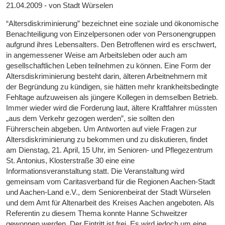
21.04.2009 - von Stadt Würselen
“Altersdiskriminierung” bezeichnet eine soziale und ökonomische
Benachteiligung von Einzelpersonen oder von Personengruppen
aufgrund ihres Lebensalters. Den Betroffenen wird es erschwert,
in angemessener Weise am Arbeitsleben oder auch am
gesellschaftlichen Leben teilnehmen zu können. Eine Form der
Altersdiskriminierung besteht darin, älteren Arbeitnehmern mit
der Begründung zu kündigen, sie hätten mehr krankheitsbedingte
Fehltage aufzuweisen als jüngere Kollegen in demselben Betrieb.
Immer wieder wird die Forderung laut, ältere Kraftfahrer müssten
„aus dem Verkehr gezogen werden”, sie sollten den
Führerschein abgeben. Um Antworten auf viele Fragen zur
Altersdiskriminierung zu bekommen und zu diskutieren, findet
am Dienstag, 21. April, 15 Uhr, im Senioren- und Pflegezentrum
St. Antonius, Klosterstraße 30 eine eine
Informationsveranstaltung statt. Die Veranstaltung wird
gemeinsam vom Caritasverband für die Regionen Aachen-Stadt
und Aachen-Land e.V., dem Seniorenbeirat der Stadt Würselen
und dem Amt für Altenarbeit des Kreises Aachen angeboten. Als
Referentin zu diesem Thema konnte Hanne Schweitzer
gewonnen werden. Der Eintritt ist frei. Es wird jedoch um eine