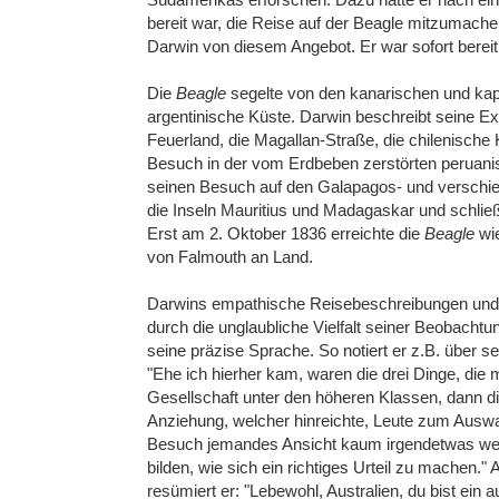
bereit war, die Reise auf der Beagle mitzumach
Darwin von diesem Angebot. Er war sofort bereit
Die
Beagle
segelte von den kanarischen und kapv
argentinische Küste. Darwin beschreibt seine Ex
Feuerland, die Magallan-Straße, die chilenische
Besuch in der vom Erdbeben zerstörten peruanis
seinen Besuch auf den Galapagos- und verschie
die Inseln Mauritius und Madagaskar und schließ
Erst am 2. Oktober 1836 erreichte die
Beagle
wie
von Falmouth an Land.
Darwins empathische Reisebeschreibungen und 
durch die unglaubliche Vielfalt seiner Beobac
seine präzise Sprache. So notiert er z.B. über 
"Ehe ich hierher kam, waren die drei Dinge, die 
Gesellschaft unter den höheren Klassen, dann di
Anziehung, welcher hinreichte, Leute zum Ausw
Besuch jemandes Ansicht kaum irgendetwas wert;
bilden, wie sich ein richtiges Urteil zu machen." 
resümiert er: "Lebewohl, Australien, du bist ein 