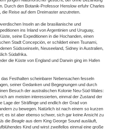
en. Durch den Botanik-Professor Henslow erfuhr Charles
, die Reise auf dem Dreimaster anzutreten.
erdischen Inseln an die brasilianische und
peditionen ins Inland von Argentinien und Uruguay,
 Küste, seine Expeditionen in die Hochanden, einen
chen Stadt Concepción, er schildert einen Tsunami,
denen Südsseinseln, Neuseeland, Sidney in Australien,
lich Südafrika.
der die Küste von England und Darwin ging im Hafen
das Festhalten scheinbarer Nebensachen fesseln
htungen, seiner Gedanken und Begegnungen und durch
seinen Besuch der australischen Kolonie Neu-Süd-Wales:
mich am meisten interessierten, einmal der Zustand der
e Lage der Sträflinge und endlich der Grad von
andern zu bewegen. Natürlich ist nach einem so kurzen
 es ist aber ebenso schwer, sich gar keine Ansicht zu
Als die
Beagle
aus dem King George Sound ausläuft,
aufblühendes Kind und wirst zweifellos einmal eine große