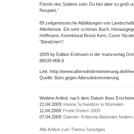
Fürstin des Südens sein: Du bist aber zu groß u
Respekt."
89 zeitgenössische Abbildungen von Landschafte
Allerfeinste. Ein sehr schönes Buch. Herausgege
Hoffmann, Korrektorat Bruno Kern, Cover Nicole
"Bändchen"!
2009 by Edition Erdmann in der marixverlag Gm
86539-808-6
Link:
http://www.altersdiskriminierung.de/th
Quelle: Büro gegen Altersdiskriminierung
Weitere Artikel, nach dem Datum ihres Erschei
21.04.2009:
Hanne Schweitzer in Würselen
11.04.2009:
Frohe Ostern 2009
07.04.2009:
Daimler: Kritische Aktionäre forder
Alle Artikel zum Thema Sonstiges