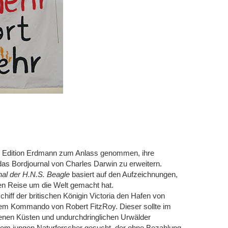
ie Edition Erdmann zum Anlass genommen, ihre
s Bordjournal von Charles Darwin zu erweitern.
al der H.N.S. Beagle
basiert auf den Aufzeichnungen,
gen Reise um die Welt gemacht hat.
iff der britischen Königin Victoria den Hafen von
em Kommando von Robert FitzRoy. Dieser sollte im
ssenen Küsten und undurchdringlichen Urwälder
nem jungen Naturforscher gesucht, der ohne Bezahlung