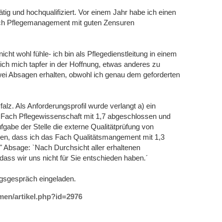
tätig und hochqualifiziert. Vor einem Jahr habe ich einen
ich Pflegemanagement mit guten Zensuren
cht wohl fühle- ich bin als Pflegedienstleitung in einem
 ich mich tapfer in der Hoffnung, etwas anderes zu
wei Absagen erhalten, obwohl ich genau dem geforderten
lz. Als Anforderungsprofil wurde verlangt a) ein
s Fach Pflegewissenschaft mit 1,7 abgeschlossen und
fgabe der Stelle die externe Qualitätprüfung von
hnen, dass ich das Fach Qualitätsmangement mit 1,3
" Absage: `Nach Durchsicht aller erhaltenen
dass wir uns nicht für Sie entschieden haben.´
ngsgespräch eingeladen.
emen/artikel.php?id=2976