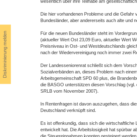
wesentlich über ihre Teilhabe am gesellschaftlic
Die hier vorhandenen Probleme und die Gefahr vo
Bundesländer, aber andererseits auch alte und
Für die neuen Bundesländer steht im Vordergru
Diskriminierung melden
(aktueller Wert Ost 23,09 Euro, aktueller Wert 
Preisniveau in Ost- und Westdeutschlands gleich
nach der Wiedervereinigung noch immer zwei Re
Der Landesseniorenrat schließt sich dem Vorsc
Sozialverbänden an, dieses Problem nach einem 
Arbeitsgemeinschaft SPD 60 plus, die Brandenbu
die BASGO unterstützen diesen Vorschlag (vgl. 
SRLB vom November 2007).
In Rentenfragen ist davon auszugehen, dass dies
Deutschland verknüpft sind.
Es ist offenkundig, dass sich die wirtschaftlich
entwickelt hat. Die Arbeitslosigkeit hat spürbar
die Steuereinnahmen konnten gesteigert werden,