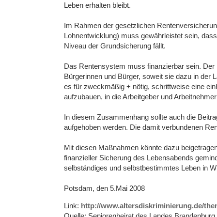
Leben erhalten bleibt.
Im Rahmen der gesetzlichen Rentenversicherung
Lohnentwicklung) muss gewährleistet sein, dass 
Niveau der Grundsicherung fällt.
Das Rentensystem muss finanzierbar sein. Der 
Bürgerinnen und Bürger, soweit sie dazu in der 
es für zweckmäßig + nötig, schrittweise eine einh
aufzubauen, in die Arbeitgeber und Arbeitnehmer 
In diesem Zusammenhang sollte auch die Beitr
aufgehoben werden. Die damit verbundenen Ren
Mit diesen Maßnahmen könnte dazu beigetragen 
finanzieller Sicherung des Lebensabends geminder
selbständiges und selbstbestimmtes Leben in W
Potsdam, den 5.Mai 2008
Link:
http://www.altersdiskriminierung.de/th
Quelle: Seniorenbeirat des Landes Brandenburg