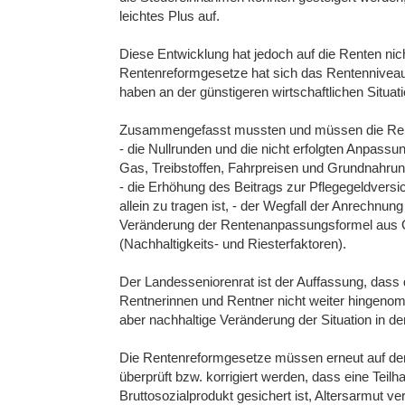
leichtes Plus auf.
Diese Entwicklung hat jedoch auf die Renten nic
Rentenreformgesetze hat sich das Rentenniveau 
haben an der günstigeren wirtschaftlichen Situati
Zusammengefasst mussten und müssen die Ren
- die Nullrunden und die nicht erfolgten Anpassun
Gas, Treibstoffen, Fahrpreisen und Grundnahrun
- die Erhöhung des Beitrags zur Pflegegeldvers
allein zu tragen ist, - der Wegfall der Anrechnu
Veränderung der Rentenanpassungsformel aus 
(Nachhaltigkeits- und Riesterfaktoren).
Der Landesseniorenrat ist der Auffassung, dass 
Rentnerinnen und Rentner nicht weiter hingenomm
aber nachhaltige Veränderung der Situation in d
Die Rentenreformgesetze müssen erneut auf den P
überprüft bzw. korrigiert werden, dass eine Tei
Bruttosozialprodukt gesichert ist, Altersarmut v