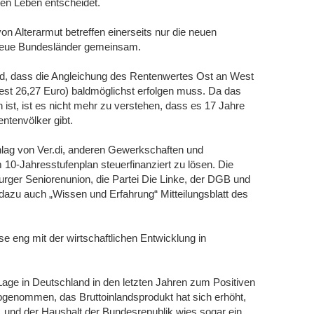
hen Leben entscheidet.
n Alterarmut betreffen einerseits nur die neuen
 neue Bundesländer gemeinsam.
nd, dass die Angleichung des Rentenwertes Ost an West
West 26,27 Euro) baldmöglichst erfolgen muss. Da das
 ist, ist es nicht mehr zu verstehen, dass es 17 Jahre
ntenvölker gibt.
hlag von Ver.di, anderen Gewerkschaften und
10-Jahresstufenplan steuerfinanziert zu lösen. Die
rger Seniorenunion, die Partei Die Linke, der DGB und
dazu auch „Wissen und Erfahrung“ Mitteilungsblatt des
e eng mit der wirtschaftlichen Entwicklung in
e Lage in Deutschland in den letzten Jahren zum Positiven
 abgenommen, das Bruttoinlandsprodukt hat sich erhöht,
 und der Haushalt der Bundesrepublik wies sogar ein