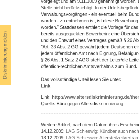
vorgelegt und am 9.11.1009 genehmigt worden. 
Stelle nicht berücksichtigt. In der Urteilsbegrün
Verwaltungsvorgängen - ein eventuell beim Bund
worden - zu entnehmen ist, ist diese Bewerbung 
worden." Stattdessen enthielt die Vorlage für d
bereits ausgeguckten Bewerberin: eine Übersicht
Diskriminierung melden
und den Entwurf eines Vertrages gemäß § 26 A
"Art. 33 Abs. 2 GG gewährt jedem Deutschen ei
jedem öffentlichen Amt nach Eignung, Befähigun
§ 26 Abs. 1 Satz 2 AGG steht der Leiter/die Le
öffentlich-rechtlichen Amtsverhältnis zum Bund. 
Das vollsständige Urteil lesen Sie unter:
Link
Link:
http://www.altersdiskriminierung.de/th
Quelle: Büro gegen Altersdiskriminierung
Weitere Artikel, nach dem Datum ihres Erschei
14.12.2009:
LAG Schleswig: Kündbar auch nach
13.12.2009:
LAG Schleswig: Altersteilzeitvertrag