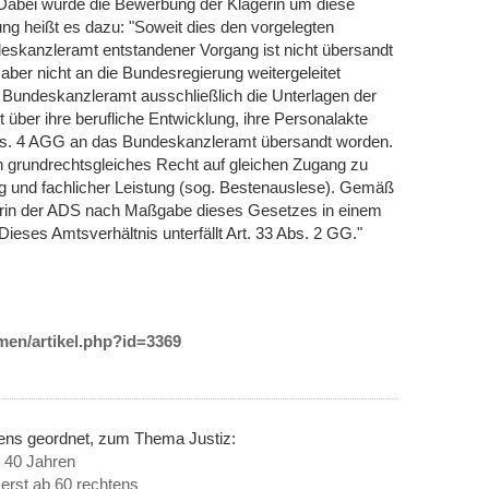
Dabei wurde die Bewerbung der Klägerin um diese
dung heißt es dazu: "Soweit dies den vorgelegten
eskanzleramt entstandener Vorgang ist nicht übersandt
aber nicht an die Bundesregierung weitergeleitet
as Bundeskanzleramt ausschließlich die Unterlagen der
 über ihre berufliche Entwicklung, ihre Personalakte
bs. 4 AGG an das Bundeskanzleramt übersandt worden.
n grundrechtsgleiches Recht auf gleichen Zugang zu
g und fachlicher Leistung (sog. Bestenauslese). Gemäß
iterin der ADS nach Maßgabe dieses Gesetzes in einem
Dieses Amtsverhältnis unterfällt Art. 33 Abs. 2 GG."
emen/artikel.php?id=3369
nens geordnet, zum Thema Justiz:
 40 Jahren
 erst ab 60 rechtens