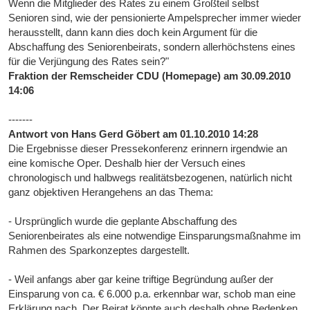
Wenn die Mitglieder des Rates zu einem Großteil selbst
Senioren sind, wie der pensionierte Ampelsprecher immer wieder
herausstellt, dann kann dies doch kein Argument für die
Abschaffung des Seniorenbeirats, sondern allerhöchstens eines
für die Verjüngung des Rates sein?"
Fraktion der Remscheider CDU (Homepage) am 30.09.2010
14:06
-------
Antwort von Hans Gerd Göbert am 01.10.2010 14:28
Die Ergebnisse dieser Pressekonferenz erinnern irgendwie an
eine komische Oper. Deshalb hier der Versuch eines
chronologisch und halbwegs realitätsbezogenen, natürlich nicht
ganz objektiven Herangehens an das Thema:
- Ursprünglich wurde die geplante Abschaffung des
Seniorenbeirates als eine notwendige Einsparungsmaßnahme im
Rahmen des Sparkonzeptes dargestellt.
- Weil anfangs aber gar keine triftige Begründung außer der
Einsparung von ca. € 6.000 p.a. erkennbar war, schob man eine
Erklärung nach. Der Beirat könnte auch deshalb ohne Bedenken