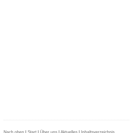
Nach oben
|
Start
|
Über uns
|
Aktuelles
|
Inhaltsverzeichnis