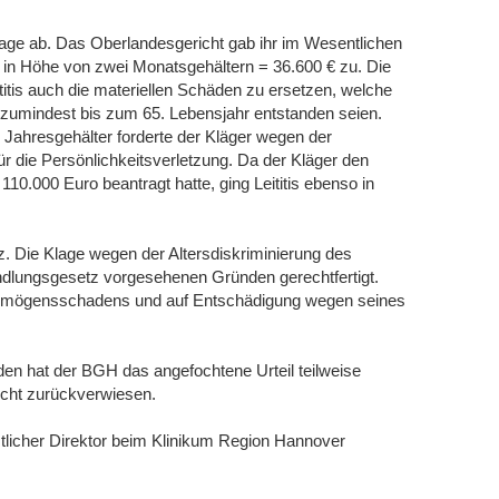
lage ab. Das Oberlandesgericht gab ihr im Wesentlichen
 in Höhe von zwei Monatsgehältern = 36.600 € zu. Die
ititis auch die materiellen Schäden zu ersetzen, welche
g zumindest bis zum 65. Lebensjahr entstanden seien.
Jahresgehälter forderte der Kläger wegen der
ür die Persönlichkeitsverletzung. Da der Kläger den
10.000 Euro beantragt hatte, ging Leititis ebenso in
z. Die Klage wegen der Altersdiskriminierung des
ndlungsgesetz vorgesehenen Gründen gerechtfertigt.
ermögensschadens und auf Entschädigung wegen seines
den hat der BGH das angefochtene Urteil teilweise
cht zurückverwiesen.
rztlicher Direktor beim Klinikum Region Hannover