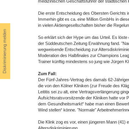
medizinischen Geschäftsführer der städtischen K
Die erste Entscheidung des Obersten Gerichts in 
Immerhin gibt es ca. eine Million GmbHs in dies
in vielen Aktiengesellschaften bisher die Regelu
Diskriminierung melden
So erklärt sich der Hype um das Urteil. Es löste
der Süddeutschen Zeitung Erwähnung fand. "N
wegweisende Entscheidung zur Altersdiskriminie
Moderation des Halbfinales zur Champions Leagu
Trainer künftig mindestens so jung wie Jürgen Kl
Zum Fall:
Der Fünf-Jahres-Vertrag des damals 62-Jährigen 
die von den Kölner Kliniken (zur Freude des Klä
Leititis sei zu alt, eine Vertragsverlängerung gi
Aufsichtsratsvorsitzende der Kliniken hatte vo
dem Gesundheitsmarkt“ habe man einen Bewerber
Wind stellen“ könne. "Normale" ArbeitnehmerInnen
Die Klink zog es vor, einen jüngeren Mann (41) 
Altersdiskriminierung.