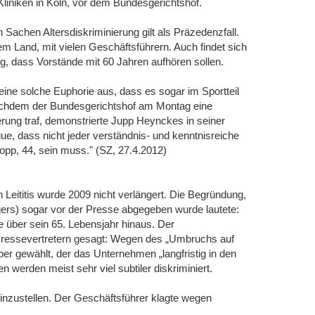
liniken in Köln, vor dem Bundesgerichtshof.
Sachen Altersdiskriminierung gilt als Präzedenzfall.
em Land, mit vielen Geschäftsführern. Auch findet sich
ng, dass Vorstände mit 60 Jahren aufhören sollen.
 eine solche Euphorie aus, dass es sogar im Sportteil
achdem der Bundesgerichtshof am Montag eine
rung traf, demonstrierte Jupp Heynckes in seiner
e, dass nicht jeder verständnis- und kenntnisreiche
opp, 44, sein muss." (SZ, 27.4.2012)
Leititis wurde 2009 nicht verlängert. Die Begründung,
gers) sogar vor der Presse abgegeben wurde lautete:
nge über sein 65. Lebensjahr hinaus. Der
r Pressevertretern gesagt: Wegen des „Umbruchs auf
 gewählt, der das Unternehmen „langfristig in den
 werden meist sehr viel subtiler diskriminiert.
einzustellen. Der Geschäftsführer klagte wegen