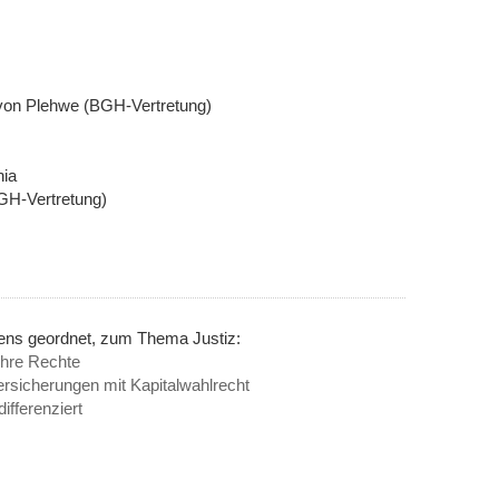
 von Plehwe (BGH-Vertretung)
nia
BGH-Vertretung)
nens geordnet, zum Thema Justiz:
ihre Rechte
rsicherungen mit Kapitalwahlrecht
ifferenziert