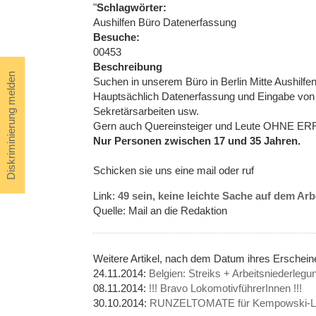
"
Schlagwörter:
Aushilfen Büro Datenerfassung
Besuche:
00453
Beschreibung
Diskriminierung melden
Suchen in unserem Büro in Berlin Mitte Aushilfen 
Hauptsächlich Datenerfassung und Eingabe von
Sekretärsarbeiten usw.
Gern auch Quereinsteiger und Leute OHNE 
Nur Personen zwischen 17 und 35 Jahren.
Schicken sie uns eine mail oder ruf
Link:
49 sein, keine leichte Sache auf dem Ar
Quelle: Mail an die Redaktion
Weitere Artikel, nach dem Datum ihres Erschei
24.11.2014:
Belgien: Streiks + Arbeitsniederleg
08.11.2014:
!!! Bravo LokomotivführerInnen !!!
30.10.2014:
RUNZELTOMATE für Kempowski-Lit