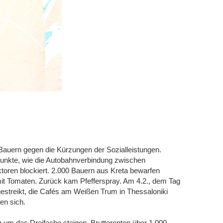
 Bauern gegen die Kürzungen der Sozialleistungen.
unkte, wie die Autobahnverbindung zwischen
toren blockiert. 2.000 Bauern aus Kreta bewarfen
mit Tomaten. Zurück kam Pfefferspray. Am 4.2., dem Tag
gestreikt, die Cafés am Weißen Trum in Thessaloniki
en sich.
n um das Dreifache steigen, Bruttorenten über 1.000