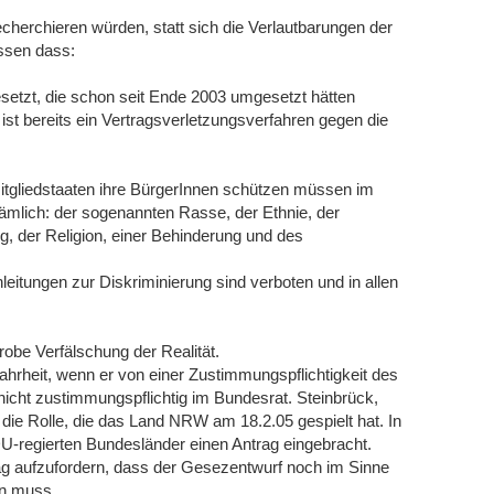
herchieren würden, statt sich die Verlautbarungen der
ssen dass:
etzt, die schon seit Ende 2003 umgesetzt hätten
t bereits ein Vertragsverletzungsverfahren gegen die
Mitgliedstaaten ihre BürgerInnen schützen müssen im
ämlich: der sogenannten Rasse, der Ethnie, der
ng, der Religion, einer Behinderung und des
leitungen zur Diskriminierung sind verboten und in allen
robe Verfälschung der Realität.
hrheit, wenn er von einer Zustimmungspflichtigkeit des
nicht zustimmungspflichtig im Bundesrat. Steinbrück,
die Rolle, die das Land NRW am 18.2.05 gespielt hat. In
U-regierten Bundesländer einen Antrag eingebracht.
g aufzufordern, dass der Gesezentwurf noch im Sinne
en muss.