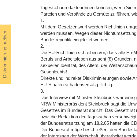
TagesschauredakteurInnen könnten, wenn Sie rec
Parteien und Verbände zu Gemüte zu führen, wi
1.
Mit dem Gesetzentwurf werden Richtlinien umges
werden müssen. Wegen dieser Nichtumsetzung is
Diskriminierung melden
Bundesrepublik eingeleitet worden.
2.
Die EU-Richtlinien schreiben vor, dass alle Eu-
Berufs und Arbeitsleben aus acht (8) Gründen, n
sexuellen Identität, des Alters, der Weltanschau
Geschlechts!
Direkte und indirekte Diskriminierungen sowie An
EU-Staaten schadensersatzpflichtig.
3.
Das Interview mit Minister Steinbrück war eine g
NRW Ministerpräsident Steinbrück sagt die Unwa
Gesetzes im Bundesrat spricht. Das Gesetz ist 
bzw. die Redaktion der Tagesschau verschweigt 
der Bundesratssitzung am 18.2.05 hatten die CD
Der Bundesrat möge beschließen, den Bundesta
der Interessen der Wirtschaft überarbeitet werd