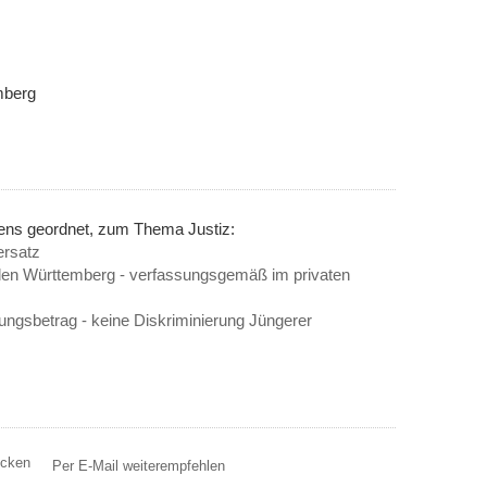
mberg
nens geordnet, zum Thema Justiz:
ersatz
n Württemberg - verfassungsgemäß im privaten
tungsbetrag - keine Diskriminierung Jüngerer
ucken
Per E-Mail weiterempfehlen