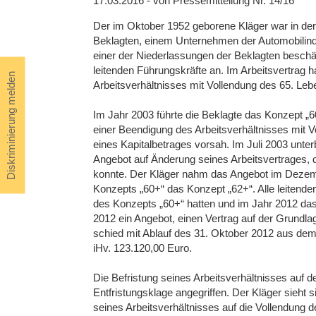
17.03.2016 - von Pressemitteilung Nr. 14/16
Der im Oktober 1952 geborene Kläger war in der
Beklagten, einem Unternehmen der Automobilindu
einer der Niederlassungen der Beklagten beschäft
leitenden Führungskräfte an. Im Arbeitsvertrag h
Diskriminierung melden
Arbeitsverhältnisses mit Vollendung des 65. Leb
Im Jahr 2003 führte die Beklagte das Konzept „60
einer Beendigung des Arbeitsverhältnisses mit 
eines Kapitalbetrages vorsah. Im Juli 2003 unte
Angebot auf Änderung seines Arbeitsvertrages
konnte. Der Kläger nahm das Angebot im Dezembe
Konzepts „60+“ das Konzept „62+“. Alle leitende
des Konzepts „60+“ hatten und im Jahr 2012 das
2012 ein Angebot, einen Vertrag auf der Grundl
schied mit Ablauf des 31. Oktober 2012 aus dem A
iHv. 123.120,00 Euro.
Die Befristung seines Arbeitsverhältnisses auf d
Entfristungsklage angegriffen. Der Kläger sieht 
seines Arbeitsverhältnisses auf die Vollendung 