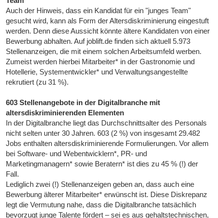
Team"
Auch der Hinweis, dass ein Kandidat für ein "junges Team"
gesucht wird, kann als Form der Altersdiskriminierung eingestuft
werden. Denn diese Aussicht könnte ältere Kandidaten von einer
Bewerbung abhalten. Auf joblift.de finden sich aktuell 5.973
Stellenanzeigen, die mit einem solchen Arbeitsumfeld werben.
Zumeist werden hierbei Mitarbeiter* in der Gastronomie und
Hotellerie, Systementwickler* und Verwaltungsangestellte
rekrutiert (zu 31 %).
603 Stellenangebote in der Digitalbranche mit
altersdiskriminierenden Elementen
In der Digitalbranche liegt das Durchschnittsalter des Personals
nicht selten unter 30 Jahren. 603 (2 %) von insgesamt 29.482
Jobs enthalten altersdiskriminierende Formulierungen. Vor allem
bei Software- und Webentwicklern*, PR- und
Marketingmanagern* sowie Beratern* ist dies zu 45 % (!) der
Fall.
Lediglich zwei (!) Stellenanzeigen geben an, dass auch eine
Bewerbung älterer Mitarbeiter* erwünscht ist. Diese Diskrepanz
legt die Vermutung nahe, dass die Digitalbranche tatsächlich
bevorzugt junge Talente fördert – sei es aus gehaltstechnischen,