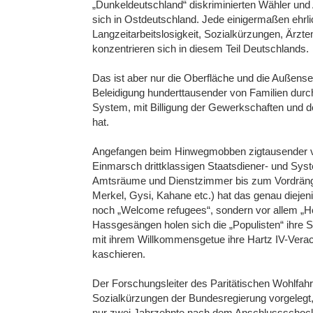
„Dunkeldeutschland“ diskriminierten Wähler und 
sich in Ostdeutschland. Jede einigermaßen ehrli
Langzeitarbeitslosigkeit, Sozialkürzungen, Ärzte
konzentrieren sich in diesem Teil Deutschlands.
Das ist aber nur die Oberfläche und die Außenseite
Beleidigung hunderttausender von Familien durch 
System, mit Billigung der Gewerkschaften und 
hat.
Angefangen beim Hinwegmobben zigtausender v
Einmarsch drittklassigen Staatsdiener- und Sys
Amtsräume und Dienstzimmer bis zum Vordräng
Merkel, Gysi, Kahane etc.) hat das genau diejeni
noch „Welcome refugees“, sondern vor allem „Ho
Hassgesängen holen sich die „Populisten“ ihre
mit ihrem Willkommensgetue ihre Hartz IV-Vera
kaschieren.
Der Forschungsleiter des Paritätischen Wohlfah
Sozialkürzungen der Bundesregierung vorgelegt, 
nur zwei Jahrzehnte nach dem Anschlussschock e