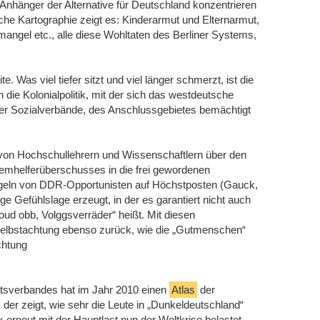
Anhänger der Alternative für Deutschland konzentrieren
che Kartographie zeigt es: Kinderarmut und Elternarmut,
mangel etc., alle diese Wohltaten des Berliner Systems,
. Was viel tiefer sitzt und viel länger schmerzt, ist die
die Kolonialpolitik, mit der sich das westdeutsche
der Sozialverbände, des Anschlussgebietes bemächtigt
on Hochschullehrern und Wissenschaftlern über den
temhelferüberschusses in die frei gewordenen
eln von DDR-Opportunisten auf Höchstposten (Gauck,
ge Gefühlslage erzeugt, in der es garantiert nicht auch
ud obb, Volggsverräder“ heißt. Mit diesen
 Selbstachtung ebenso zurück, wie die „Gutmenschen“
chtung
rtsverbandes hat im Jahr 2010 einen
Atlas
der
der zeigt, wie sehr die Leute in „Dunkeldeutschland“
rneut mit der Hauptlast nun der Weltkrise belastet