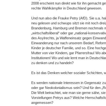
2008 erscheint nun direkt wie für ihn gemacht ge
rechte Wahlkämpfer in Deutschland gewesen.
Und nun also die Frauke Petry (AfD). Sie u.a. ha
neu gelesen und schwups sitzt sie mit noch drei
Brandenburg, Hamburg und Bremen nochmals mi
„wirtschaftsliberal“ oder gar „national-konserva
des Asylrechts, ja Waffeneinsatz gegen Einwan
Einwanderung nur nach unserem Bedarf, Reform
Kinder je deutscher Familie, und so. Eine hochg
Mutter von vier Kindern, gar Pfarrersfrau! Wo abe
Institutionen! Wo und wie lernt man in Deutschlan
zu denken und zu handeln?
Es ist das Denken welcher sozialer Schichten, 
Es werden nationale Interessen in Gegensatz zur 
oder gar Neokolonialismus sein? Und für den „
Die Welt betrachtet, wie man sie gerne sähe, si
Vorstellungen Petrys aus? Welche Herrschaftsfo
angemessen?