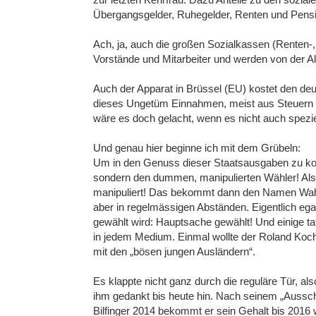
Übergangsgelder, Ruhegelder, Renten und Pens
Ach, ja, auch die großen Sozialkassen (Renten-,
Vorstände und Mitarbeiter und werden von der All
Auch der Apparat in Brüssel (EU) kostet den de
dieses Ungetüm Einnahmen, meist aus Steuern (c
wäre es doch gelacht, wenn es nicht auch spezie
Und genau hier beginne ich mit dem Grübeln:
Um in den Genuss dieser Staatsausgaben zu kom
sondern den dummen, manipulierten Wähler! Al
manipuliert! Das bekommt dann den Namen Wahl
aber in regelmässigen Abständen. Eigentlich eg
gewählt wird: Hauptsache gewählt! Und einige ta
in jedem Medium. Einmal wollte der Roland Ko
mit den „bösen jungen Ausländern“.
Es klappte nicht ganz durch die reguläre Tür, als
ihm gedankt bis heute hin. Nach seinem „Aussch
Bilfinger 2014 bekommt er sein Gehalt bis 2016 w