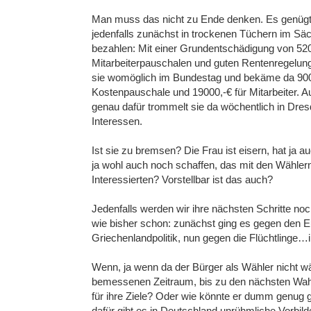
Man muss das nicht zu Ende denken. Es genügt d
jedenfalls zunächst in trockenen Tüchern im Säc
bezahlen: Mit einer Grundentschädigung von 520
Mitarbeiterpauschalen und guten Rentenregelung
sie womöglich im Bundestag und bekäme da 900
Kostenpauschale und 19000,-€ für Mitarbeiter. 
genau dafür trommelt sie da wöchentlich in Dres
Interessen.
Ist sie zu bremsen? Die Frau ist eisern, hat ja a
ja wohl auch noch schaffen, das mit den Wähler
Interessierten? Vorstellbar ist das auch?
Jedenfalls werden wir ihre nächsten Schritte no
wie bisher schon: zunächst ging es gegen den E
Griechenlandpolitik, nun gegen die Flüchtlinge…i
Wenn, ja wenn da der Bürger als Wähler nicht w
bemessenen Zeitraum, bis zu den nächsten Wahl
für ihre Ziele? Oder wie könnte er dumm genu
dafür gibt es in Deutschland unrühmliche Vorbilde