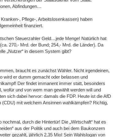
ionen, Abfindungen…
 Kranken-, Pflege-, Arbeitslosenkassen) haben
gemeinheit finanziert.
utschen Steuerzahler Geld…jede Menge! Natürlich hat
a. 270,- Mrd. der Bund; 254,- Mrd. die Länder). Da
lle „Nutzer“ in diesem System gibt?
men, braucht es zunächst Wähler. Nicht irgendeinen,
so wird er dumm gemacht oder belassen und
kampf! Der findet immanent immer statt, besonders
al, wofür und von wem man gewählt werden will und
ten sich dabei hervor: damals die FDP. Heute ist die AfD
ch (CDU) mit welchem Ansinnen wahlkämpfen? Richtig,
o nochmal, durch die Hintertür! Die „Wirtschaft“ hat es
eiden“ aus der Politik und auch bei dem Baukonzern
eiter gezahlt, jährlich 2,35 Mio! Sein Wahlslogan von