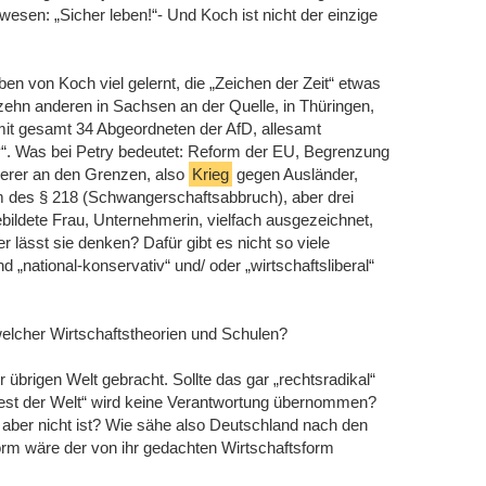
wesen: „Sicher leben!“- Und Koch ist nicht der einzige
ben von Koch viel gelernt, die „Zeichen der Zeit“ etwas
zehn anderen in Sachsen an der Quelle, in Thüringen,
t gesamt 34 Abgeordneten der AfD, allesamt
tiv“. Was bei Petry bedeutet: Reform der EU, Begrenzung
derer an den Grenzen, also
Krieg
gegen Ausländer,
 des § 218 (Schwangerschaftsabbruch), aber drei
ebildete Frau, Unternehmerin, vielfach ausgezeichnet,
r lässt sie denken? Dafür gibt es nicht so viele
d „national-konservativ“ und/ oder „wirtschaftsliberal“
welcher Wirtschaftstheorien und Schulen?
übrigen Welt gebracht. Sollte das gar „rechtsradikal“
Rest der Welt“ wird keine Verantwortung übernommen?
e aber nicht ist? Wie sähe also Deutschland nach den
rm wäre der von ihr gedachten Wirtschaftsform