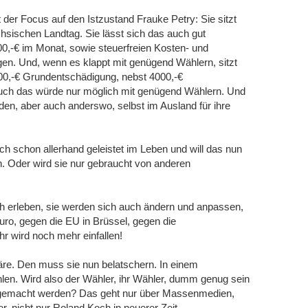
er Focus auf den Istzustand Frauke Petry: Sie sitzt
hsischen Landtag. Sie lässt sich das auch gut
0,-€ im Monat, sowie steuerfreien Kosten- und
en. Und, wenn es klappt mit genügend Wählern, sitzt
0,-€ Grundentschädigung, nebst 4000,-€
Auch das würde nur möglich mit genügend Wählern. Und
den, aber auch anderswo, selbst im Ausland für ihre
uch schon allerhand geleistet im Leben und will das nun
n. Oder wird sie nur gebraucht von anderen
ch erleben, sie werden sich auch ändern und anpassen,
uro, gegen die EU in Brüssel, gegen die
hr wird noch mehr einfallen!
äre. Den muss sie nun belatschern. In einem
en. Wird also der Wähler, ihr Wähler, dumm genug sein
g gemacht werden? Das geht nur über Massenmedien,
r, nicht nur Roland Koch in neuerer Zeit.