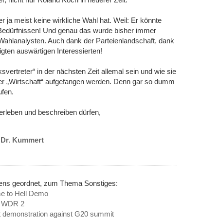
r ja meist keine wirkliche Wahl hat. Weil: Er könnte
 Bedürfnissen! Und genau das wurde bisher immer
 Wahlanalysten. Auch dank der Parteienlandschaft, dank
gten auswärtigen Interessierten!
svertreter“ in der nächsten Zeit allemal sein und wie sie
 der „Wirtschaft“ aufgefangen werden. Denn gar so dumm
ufen.
erleben und beschreiben dürfen,
u Dr. Kummert
nens geordnet, zum Thema Sonstiges:
me to Hell Demo
i WDR 2
ist demonstration against G20 summit