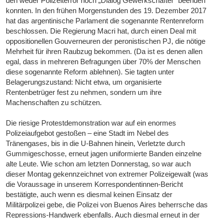
den weder Polizeiterror noch „Dialog Gewerkschafter“ beenden
konnten. In den frühen Morgenstunden des 19. Dezember 2017
hat das argentinische Parlament die sogenannte Rentenreform
beschlossen. Die Regierung Macri hat, durch einen Deal mit
oppositionellen Gouverneuren der peronistischen PJ, die nötige
Mehrheit für ihren Raubzug bekommen. (Da ist es denen allen
egal, dass in mehreren Befragungen über 70% der Menschen
diese sogenannte Reform ablehnen). Sie tagten unter
Belagerungszustand: Nicht etwa, um organisierte
Rentenbetrüger fest zu nehmen, sondern um ihre
Machenschaften zu schützen.
Die riesige Protestdemonstration war auf ein enormes
Polizeiaufgebot gestoßen – eine Stadt im Nebel des
Tränengases, bis in die U-Bahnen hinein, Verletzte durch
Gummigeschosse, erneut jagen uniformierte Banden einzelne
alte Leute. Wie schon am letzten Donnerstag, so war auch
dieser Montag gekennzeichnet von extremer Polizeigewalt (was
die Voraussage in unserem Korrespondentinnen-Bericht
bestätigte, auch wenn es diesmal keinen Einsatz der
Militärpolizei gebe, die Polizei von Buenos Aires beherrsche das
Repressions-Handwerk ebenfalls. Auch diesmal erneut in der