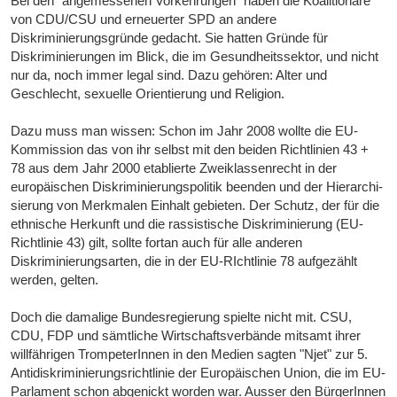
Bei den "angemessenen Vorkehrungen" haben die Koalitionäre
von CDU/CSU und erneuerter SPD an andere
Diskriminierungsgründe gedacht. Sie hatten Gründe für
Diskriminierungen im Blick, die im Gesundheitssektor, und nicht
nur da, noch immer legal sind. Dazu gehören: Alter und
Geschlecht, sexuelle Orientierung und Religion.
Dazu muss man wissen: Schon im Jahr 2008 wollte die EU-
Kommission das von ihr selbst mit den beiden Richtlinien 43 +
78 aus dem Jahr 2000 etablierte Zweiklassenrecht in der
europäischen Diskriminierungspolitik beenden und der Hi­e­r­ar­chi­
sie­rung von Merkmalen Einhalt gebieten. Der Schutz, der für die
ethnische Herkunft und die rassistische Diskriminierung (EU-
Richtlinie 43) gilt, sollte fortan auch für alle anderen
Diskriminierungsarten, die in der EU-RIchtlinie 78 aufgezählt
werden, gelten.
Doch die damalige Bundesregierung spielte nicht mit. CSU,
CDU, FDP und sämtliche Wirtschaftsverbände mitsamt ihrer
willfährigen TrompeterInnen in den Medien sagten "Njet" zur 5.
Antidiskriminierungsrichtlinie der Europäischen Union, die im EU-
Parlament schon abgenickt worden war. Ausser den BürgerInnen