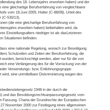
 Vollendung des 18. Lebensjahrs erworben haben) und der
eine gleichartige Berufserfahrung von vergleichbarer
hofs vom 18.Juni 2009, Hütter (C-88/08). Urteil des
 (C-530/13).
nen (die eine gleichartige Berufserfahrung von
ebensjahrs erworben haben) beibehalten wird, da
es Einstellungsalters niedriger ist als dasLetzteren
en Situationen befinden.
t, dass eine nationale Regelung, wonach zur Beseitigung
ers Schulzeiten und Zeiten der Berufserfahrung, die
 wurden, berücksichtigt werden, aber nur für die von
eich eine Verlängerung des für die Vorrückung von der
fe jeder Verwendungs- bzw. Entlohnungsgruppe
rt wird, eine unmittelbare Diskriminierung wegen des
bedienstetengesetz 1948 in der durch die
15) und das Besoldungsrechtsanpassungsgesetz vom
n Fassung. Charta der Grundrechte der Europäischen
 27.November 2000 zur Festlegung eines allgemeinen