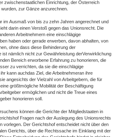
er zwischenstaatlichen Einrichtung, der Österreich
gt wurden, zur Gänze anzurechnen.
ur im Ausmaß von bis zu zehn Jahren angerechnet und
sieht darin einen Verstoß gegen das Unionsrecht. Die
anderen Arbeitnehmern eine einschlägige
ben haben oder gerade erwerben, davon abhalten, von
hen, ohne dass diese Behinderung der
ie ist nämlich nicht zur Gewährleistung derVerwirklichung
fenden Bereich erworbene Erfahrung zu honorieren, die
ser zu verrichten, da sie die einschlägige
 ihr kann auchdas Ziel, die Arbeitnehmeran ihre
sie angesichts der Vielzahl von Arbeitgebern, die für
eine größtmögliche Mobilität der Beschäftigung
Arbeitgeber ermöglichen und nicht die Treue eines
eber honorieren soll.
chens können die Gerichte der Mitgliedstaaten in
erichtshof Fragen nach der Auslegung des Unionsrechts
n vorlegen. Der Gerichtshof entscheidet nicht über den
alen Gerichts, über die Rechtssache im Einklang mit der