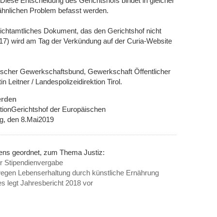
Diese Entscheidung des Gerichtshofs bindet in gleicher
 ähnlichen Problem befasst werden.
chtamtliches Dokument, das den Gerichtshof nicht
/17) wird am Tag der Verkündung auf der Curia-Website
hischer Gewerkschaftsbund, Gewerkschaft Öffentlicher
 Leitner / Landespolizeidirektion Tirol.
erden
tionGerichtshof der Europäischen
, den 8.Mai2019
nens geordnet, zum Thema Justiz:
ür Stipendienvergabe
wegen Lebenserhaltung durch künstliche Ernährung
es legt Jahresbericht 2018 vor