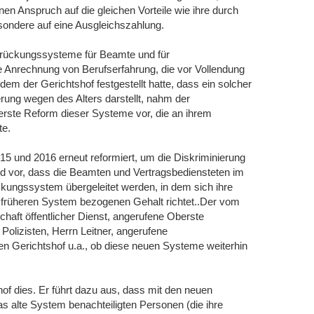
en Anspruch auf die gleichen Vorteile wie ihre durch
sondere auf eine Ausgleichszahlung.
rrückungssysteme für Beamte und für
e Anrechnung von Berufserfahrung, die vor Vollendung
m der Gerichtshof festgestellt hatte, dass ein solcher
erung wegen des Alters darstellt, nahm der
erste Reform dieser Systeme vor, die an ihrem
te.
15 und 2016 erneut reformiert, um die Diskriminierung
nd vor, dass die Beamten und Vertragsbediensteten im
kungssystem übergeleitet werden, in dem sich ihre
 früheren System bezogenen Gehalt richtet..Der vom
aft öffentlicher Dienst, angerufene Oberste
Polizisten, Herrn Leitner, angerufene
en Gerichtshof u.a., ob diese neuen Systeme weiterhin
hof dies. Er führt dazu aus, dass mit den neuen
 alte System benachteiligten Personen (die ihre