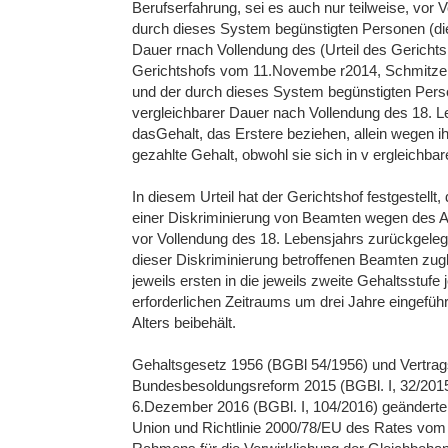
Berufserfahrung, sei es auch nur teilweise, vor
durch dieses System begünstigten Personen (die 
Dauer rnach Vollendung des (Urteil des Gerichts
Gerichtshofs vom 11.Novembe r2014, Schmitzer
und der durch dieses System begünstigten Perso
vergleichbarer Dauer nach Vollendung des 18. L
dasGehalt, das Erstere beziehen, allein wegen ihr
gezahlte Gehalt, obwohl sie sich in v ergleichbar
In diesem Urteil hat der Gerichtshof festgestell
einer Diskriminierung von Beamten wegen des Alt
vor Vollendung des 18. Lebensjahrs zurückgelegt
dieser Diskriminierung betroffenen Beamten zugl
jeweils ersten in die jeweils zweite Gehaltsstu
erforderlichen Zeitraums um drei Jahre eingefüh
Alters beibehält.
Gehaltsgesetz 1956 (BGBl 54/1956) und Vertrags
Bundesbesoldungsreform 2015 (BGBl. I, 32/20
6.Dezember 2016 (BGBl. I, 104/2016) geänderte
Union und Richtlinie 2000/78/EU des Rates vom