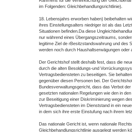
Rahmens für die Verwirklichung der Gleichbehan
im Folgenden: Gleichbehandlungsrichtlinie).
18. Lebensjahrs erworben haben) beibehalten wir
ihres Einstellungsalters niedriger ist als das Let
Situationen befinden.Da diese Ungleichbehandl
nur während eines Übergangszeitraums, sondern 
legitime Ziel de rBesitzstandswahrung und des S
werden noch durch Haushaltserwägungen oder a
Der Gerichtshof stellt deshalb fest, dass die ne
durch die alten Besoldungs-und Vorrückungssy
Vertragsbediensteten zu beseitigen. Sie behalte
gegenüber diesen Personen bei. Der Gerichtsho
Bundesverwaltungsgericht, dass das Verbot der 
gesetzten nationalen Regelungen wie den in den
zur Beseitigung einer Diskriminierung wegen des
Vertragsbediensteten im Dienststand in ein ne
in dem sich ihre erste Einstufung nach ihrem l
Das nationale Gericht ist, wenn nationale Rechts
Gleichbehandlungsrichtlinie ausgelegt werden kö