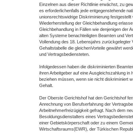
Einzelnen aus dieser Richtlinie erwächst, zu gew
es erforderlichenfalls jede entgegenstehende na
unionsrechtswidrige Diskriminierung festgestel
Wiederherstellung der Gleichbehandlung erlassen
Gleichbehandlung in Fällen wie denjenigen der 
alten Systeme benachteiligten Beamten und Vert
Vollendung des 18. Lebensjahrs zurückgelegter V
Gehaltstabelle die gleichenVorteile gewährt we
und Vertragsbediensteten.
Infolgedessen haben die diskriminierten Beamt
ihren Arbeitgeber auf eine Ausgleichszahlung in
beziehen müssen, wenn sie nicht diskriminiert 
Gehalt.
Der Oberste Gerichtshof hat den Gerichtshof fer
Anrechnung von Berufserfahrung der Vertragsbed
Arbeitnehmerfreizügigkeit gefragt. Nach dem n
Besoldungsdienstalters eines Vertragsbedienstete
einer Gebietskörperschaft oder zu einem Gemei
Wirtschaftsraums(EWR), der Türkischen Republ