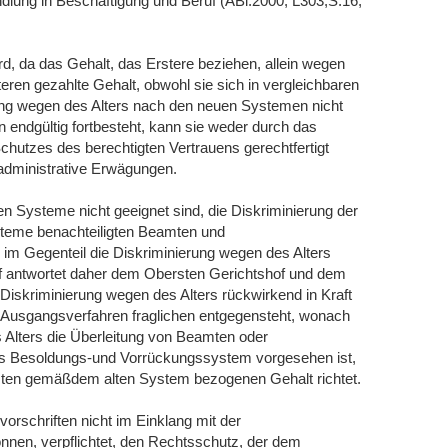
dlung in Beschäftigung und Beruf (ABl.2000, L303,S.16,
d, da das Gehalt, das Erstere beziehen, allein wegen
zteren gezahlte Gehalt, obwohl sie sich in vergleichbaren
ung wegen des Alters nach den neuen Systemen nicht
endgültig fortbesteht, kann sie weder durch das
chutzes des berechtigten Vertrauens gerechtfertigt
dministrative Erwägungen.
uen Systeme nicht geeignet sind, die Diskriminierung der
steme benachteiligten Beamten und
n im Gegenteil die Diskriminierung wegen des Alters
f antwortet daher dem Obersten Gerichtshof und dem
Diskriminierung wegen des Alters rückwirkend in Kraft
 Ausgangsverfahren fraglichen entgegensteht, wonach
 Alters die Überleitung von Beamten oder
ues Besoldungs-und Vorrückungssystem vorgesehen ist,
etzten gemäßdem alten System bezogenen Gehalt richtet.
vorschriften nicht im Einklang mit der
nnen, verpflichtet, den Rechtsschutz, der dem