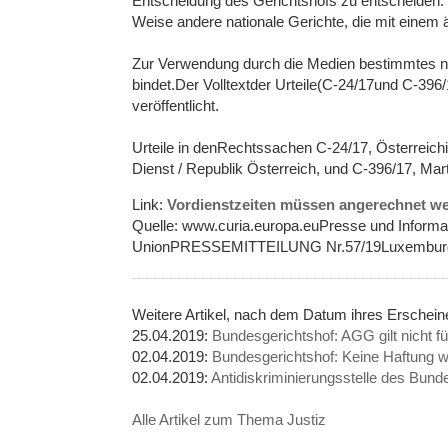
Entscheidung des Gerichtshofs zu entscheiden. 
Weise andere nationale Gerichte, die mit einem
Zur Verwendung durch die Medien bestimmtes ni
bindet.Der Volltextder Urteile(C-24/17und C-396
veröffentlicht.
Urteile in denRechtssachen C-24/17, Österreic
Dienst / Republik Österreich, und C-396/17, Martin
Link:
Vordienstzeiten müssen angerechnet w
Quelle: www.curia.europa.euPresse und Informa
UnionPRESSEMITTEILUNG Nr.57/19Luxemburg
Weitere Artikel, nach dem Datum ihres Erschei
25.04.2019:
Bundesgerichtshof: AGG gilt nicht f
02.04.2019:
Bundesgerichtshof: Keine Haftung 
02.04.2019:
Antidiskriminierungsstelle des Bund
Alle Artikel zum Thema Justiz