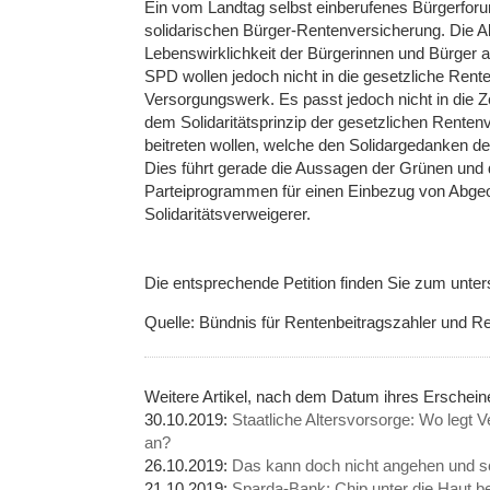
Ein vom Landtag selbst einberufenes Bürgerforum
solidarischen Bürger-Rentenversicherung. Die Ab
Lebenswirklichkeit der Bürgerinnen und Bürger
SPD wollen jedoch nicht in die gesetzliche Rent
Versorgungswerk. Es passt jedoch nicht in die Ze
dem Solidaritätsprinzip der gesetzlichen Rente
beitreten wollen, welche den Solidargedanken 
Dies führt gerade die Aussagen der Grünen und 
Parteiprogrammen für einen Einbezug von Abgeo
Solidaritätsverweigerer.
Die entsprechende Petition finden Sie zum unter
Quelle: Bündnis für Rentenbeitragszahler und Re
Weitere Artikel, nach dem Datum ihres Erschei
30.10.2019:
Staatliche Altersvorsorge: Wo legt
an?
26.10.2019:
Das kann doch nicht angehen und 
21.10.2019:
Sparda-Bank: Chip unter die Haut be