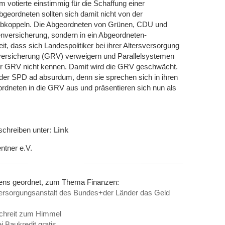
 votierte einstimmig für die Schaffung einer
geordneten sollten sich damit nicht von der
 abkoppeln. Die Abgeordneten von Grünen, CDU und
enversicherung, sondern in ein Abgeordneten-
it, dass sich Landespolitiker bei ihrer Altersversorgung
nversicherung (GRV) verweigern und Parallelsystemen
der GRV nicht kennen. Damit wird die GRV geschwächt.
der SPD ad absurdum, denn sie sprechen sich in ihren
rdneten in die GRV aus und präsentieren sich nun als
schreiben unter:
Link
ntner e.V.
nens geordnet, zum Thema Finanzen:
 Versorgungsanstalt des Bundes+der Länder das Geld
schreit zum Himmel
i Baukredit gratis