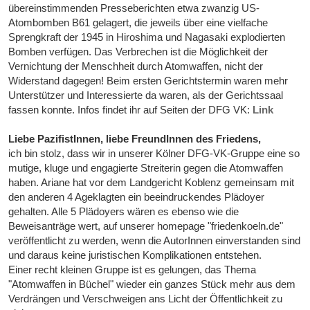
übereinstimmenden Presseberichten etwa zwanzig US-
Atombomben B61 gelagert, die jeweils über eine vielfache
Sprengkraft der 1945 in Hiroshima und Nagasaki explodierten
Bomben verfügen. Das Verbrechen ist die Möglichkeit der
Vernichtung der Menschheit durch Atomwaffen, nicht der
Widerstand dagegen! Beim ersten Gerichtstermin waren mehr
Unterstützer und Interessierte da waren, als der Gerichtssaal
fassen konnte. Infos findet ihr auf Seiten der DFG VK:
Link
Liebe PazifistInnen, liebe FreundInnen des Friedens,
ich bin stolz, dass wir in unserer Kölner DFG-VK-Gruppe eine so
mutige, kluge und engagierte Streiterin gegen die Atomwaffen
haben. Ariane hat vor dem Landgericht Koblenz gemeinsam mit
den anderen 4 Ageklagten ein beeindruckendes Plädoyer
gehalten. Alle 5 Plädoyers wären es ebenso wie die
Beweisanträge wert, auf unserer homepage "friedenkoeln.de"
veröffentlicht zu werden, wenn die AutorInnen einverstanden sind
und daraus keine juristischen Komplikationen entstehen.
Einer recht kleinen Gruppe ist es gelungen, das Thema
"Atomwaffen in Büchel" wieder ein ganzes Stück mehr aus dem
Verdrängen und Verschweigen ans Licht der Öffentlichkeit zu