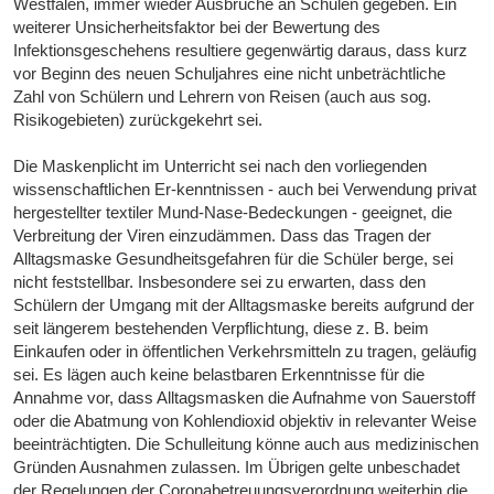
Westfalen, immer wieder Ausbrüche an Schulen gegeben. Ein
weiterer Unsicherheitsfaktor bei der Bewertung des
Infektionsgeschehens resultiere gegenwärtig daraus, dass kurz
vor Beginn des neuen Schuljahres eine nicht unbeträchtliche
Zahl von Schülern und Lehrern von Reisen (auch aus sog.
Risikogebieten) zurückgekehrt sei.
Die Maskenplicht im Unterricht sei nach den vorliegenden
wissenschaftlichen Er-kenntnissen - auch bei Verwendung privat
hergestellter textiler Mund-Nase-Bedeckungen - geeignet, die
Verbreitung der Viren einzudämmen. Dass das Tragen der
Alltagsmaske Gesundheitsgefahren für die Schüler berge, sei
nicht feststellbar. Insbesondere sei zu erwarten, dass den
Schülern der Umgang mit der Alltagsmaske bereits aufgrund der
seit längerem bestehenden Verpflichtung, diese z. B. beim
Einkaufen oder in öffentlichen Verkehrsmitteln zu tragen, geläufig
sei. Es lägen auch keine belastbaren Erkenntnisse für die
Annahme vor, dass Alltagsmasken die Aufnahme von Sauerstoff
oder die Abatmung von Kohlendioxid objektiv in relevanter Weise
beeinträchtigten. Die Schulleitung könne auch aus medizinischen
Gründen Ausnahmen zulassen. Im Übrigen gelte unbeschadet
der Regelungen der Coronabetreuungsverordnung weiterhin die