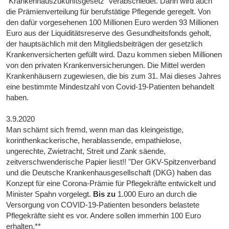
"Krankenhauszukunftsgesetz" verabschiedet. Darin wird auch
die Prämienverteilung für berufstätige Pflegende geregelt. Von
den dafür vorgesehenen 100 Millionen Euro werden 93 Millionen
Euro aus der Liquiditätsreserve des Gesundheitsfonds geholt,
der hauptsächlich mit den Mitgliedsbeiträgen der gesetzlich
Krankenversicherten gefüllt wird. Dazu kommen sieben Millionen
von den privaten Krankenversicherungen. Die Mittel werden
Krankenhäusern zugewiesen, die bis zum 31. Mai dieses Jahres
eine bestimmte Mindestzahl von Covid-19-Patienten behandelt
haben.
3.9.2020
Man schämt sich fremd, wenn man das kleingeistige,
korinthenkackerische, herablassende, empathielose,
ungerechte, Zwietracht, Streit und Zank säende,
zeitverschwenderische Papier liest!! "Der GKV-Spitzenverband
und die Deutsche Krankenhausgesellschaft (DKG) haben das
Konzept für eine Corona-Prämie für Pflegekräfte entwickelt und
Minister Spahn vorgelegt.
Bis zu
1.000 Euro an durch die
Versorgung von COVID-19-Patienten besonders belastete
Pflegekräfte sieht es vor. Andere sollen immerhin 100 Euro
erhalten.**